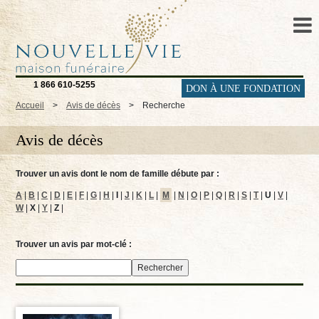
1 866 610-5255
DON À UNE FONDATION
Accueil
>
Avis de décès
>
Recherche
Avis de décès
Trouver un avis dont le nom de famille débute par :
A
|
B
|
C
|
D
|
E
|
F
|
G
|
H
|
I
|
J
|
K
|
L
|
M
|
N
|
O
|
P
|
Q
|
R
|
S
|
T
|
U
|
V
|
W
|
X
|
Y
|
Z
|
Trouver un avis par mot-clé :