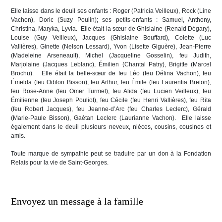
Elle laisse dans le deuil ses enfants : Roger (Patricia Veilleux), Rock (Line
Vachon), Doric (Suzy Poulin); ses petits-enfants : Samuel, Anthony,
Christina, Maryka, Lyvia. Elle était la sœur de Ghislaine (Renald Dégary),
Louise (Guy Veilleux), Jacques (Ghislaine Bouffard), Colette (Luc
Vallières), Ginette (Nelson Lessard), Yvon (Lisette Giguère), Jean-Pierre
(Madeleine Arseneault), Michel (Jacqueline Gosselin), feu Judith,
Marjolaine (Jacques Leblanc), Émilien (Chantal Patry), Brigitte (Marcel
Brochu). Elle était la belle-sœur de feu Léo (feu Délina Vachon), feu
Émelda (feu Odilon Bisson), feu Arthur, feu Émile (feu Laurentia Breton),
feu Rose-Anne (feu Omer Turmel), feu Alida (feu Lucien Veilleux), feu
Émilienne (feu Joseph Pouliot), feu Cécile (feu Henri Vallières), feu Rita
(feu Robert Jacques), feu Jeanne-d’Arc (feu Charles Leclerc), Gérald
(Marie-Paule Bisson), Gaétan Leclerc (Laurianne Vachon). Elle laisse
également dans le deuil plusieurs neveux, nièces, cousins, cousines et
amis.
Toute marque de sympathie peut se traduire par un don à la Fondation
Relais pour la vie de Saint-Georges.
Envoyez un message à la famille