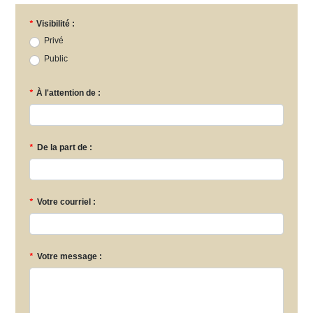
*
Visibilité :
Privé
Public
*
À l'attention de :
*
De la part de :
*
Votre courriel :
*
Votre message :