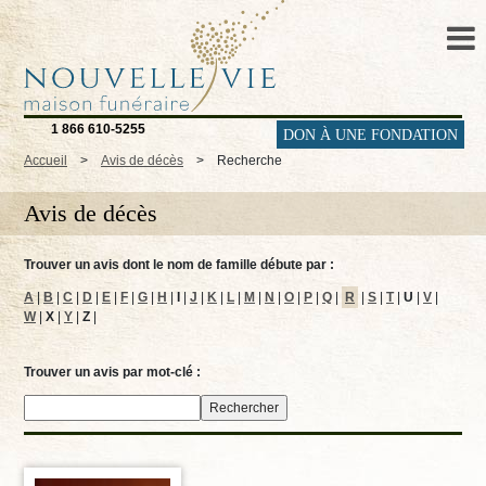
1 866 610-5255
DON À UNE FONDATION
Accueil
>
Avis de décès
>
Recherche
Avis de décès
Trouver un avis dont le nom de famille débute par :
A
|
B
|
C
|
D
|
E
|
F
|
G
|
H
|
I
|
J
|
K
|
L
|
M
|
N
|
O
|
P
|
Q
|
R
|
S
|
T
|
U
|
V
|
W
|
X
|
Y
|
Z
|
Trouver un avis par mot-clé :