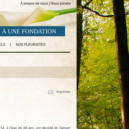
À propos de nous
|
Nous joindre
 À UNE FONDATION
ELS
|
NOS FLEURISTES
Imprimer
2014, à l’âge de 88 ans, est décédé M. Gérard