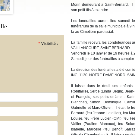
Morin demeurant à Saint-Bernard. Il 
son petit-fils Alexandre.
Les funérailles auront lieu samedi 
lle
funérarium de la salle municipale à 9 h
là au Cimetière paroissial.
La famille recevra les condoléances
*
Visibilité :
VAILLANCOURT, SAINT-BERNARD :
Vendredi le 10 janvier de 19 heures à
Samedi, jour des funérailles à compter
La direction des funérailles a été 
INC. 1130, NOTRE-DAME NORD, SAI
Il laisse dans le deuil ses enfants
Robitaille), Serge (Linda Bégin), Jean-
et François; ses petits-enfants : Kari
Blanchet), Simon, Dominique, Camill
Gabrielle et Marc-Olivier. Il était le 
Bernard (feu Jeanne Letellier), feu Mar
Louise, feu Frère Lucien (OMI), feu Frè
Vallier (Pauline Marcoux), feu Sola
Isabelle, Marcelle (feu Benoît Sarra
(Nicole Chamberland). Il laisse égale