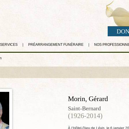
DON
 SERVICES
|
PRÉARRANGEMENT FUNÉRAIRE
|
NOS PROFESSIONN
n
Morin, Gérard
Saint-Bernard
(1926-2014)
À l’Hôtel-Dieu de Lévis, le 6 janvier 