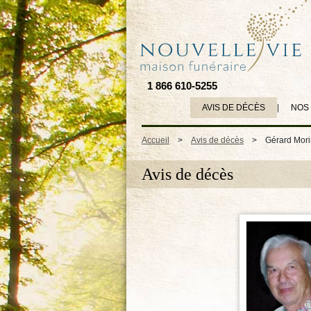
1 866 610-5255
AVIS DE DÉCÈS
|
NOS
Accueil
>
Avis de décès
>
Gérard Mori
Avis de décès