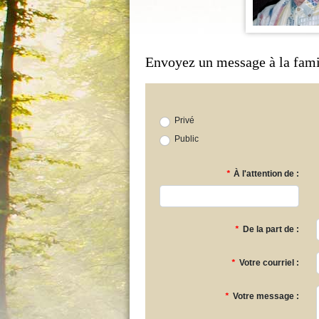
Envoyez un message à la fami
Privé
Public
*
À l'attention de :
*
De la part de :
*
Votre courriel :
*
Votre message :