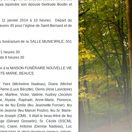
va rejoindre son épouse Gertrude Boutin et
le 11 janvier 2014 à 10 heures. Départ du
eures 45 pour l’église de Saint-Bernard et de
 au funérarium de la SALLE MUNICIPALE, 551
 21 heures 30
 de 8 heures 30
confiée à la MAISON FUNÉRAIRE NOUVELLE VIE
NTE-MARIE, BEAUCE.
 : Yves (Micheline Nadeau), Diane (Michel
Pierre (Luce Bécotte), Denis (Anie Lavictoire)
ne, Martine, Victor, Valérie, Audrey (Jocelyn
e, Alysée, Raphaël, Anne-Marie, Florence,
frère de feu Émile (feu Jeannette Forcier), feu
ie-Jeanne (feu Marcel Poulin), feu Sr. Marie-
re Joseph (OMI). Il était le beau-frère de feu
nge (Gérard Gosselin), Sr. Cécile (SSCM),
zin), Claire, Antoine (Denise Nadeau), Luc
ment dans le deuil plusieurs neveux, nièces,