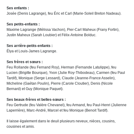
Ses enfants :
Josée (Denis Lagrange), feu Éric et Carl (Marie-Soleil Breton Nadeau).
Ses petits-enfants :
Maxime Lagrange (Mélissa Vachon), Pier-Carl Maheux (Frany Fortin),
Justin Maheux (Sarah Loubier) et Félix-Antoine Bolduc.
Ses arrière-petits-enfants :
Élya et Louis-James Lagrange.
Ses frères et sœurs :
Feu Rollande (feu Fernand Roy), Herman (Fernande Latulippe), feu
Lucien (Brigitte Bourque), Yvon (Julie Roy-Thibodeau), Carmen (feu Paul
Tardif), Monique (Serge Lessard), Claude (Jeanne-France Asselin),
Micheline (Gaétan Poulin), Pierre (Carole Cloutier), Denis (Nicole
Bernard) et Guy (Monique Paquet).
Ses beaux-frères et belles-sœurs :
Feu Gertrude (feu Valère Chevanel), feu Armand, feu Paul-Henri (Julienne
Laperrière), Marc-André, Marcel et feu Monique (Benoit Tardif).
Il laisse également dans le deuil plusieurs neveux, nièces, cousins,
cousines et amis.