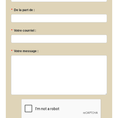
*
De la part de :
*
Votre courriel :
*
Votre message :