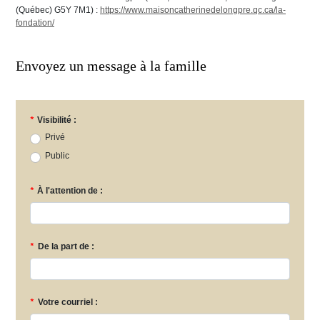
(Québec) G5Y 7M1) :
https://www.maisoncatherinedelongpre.qc.ca/la-
fondation/
Envoyez un message à la famille
*
Visibilité :
Privé
Public
*
À l'attention de :
*
De la part de :
*
Votre courriel :