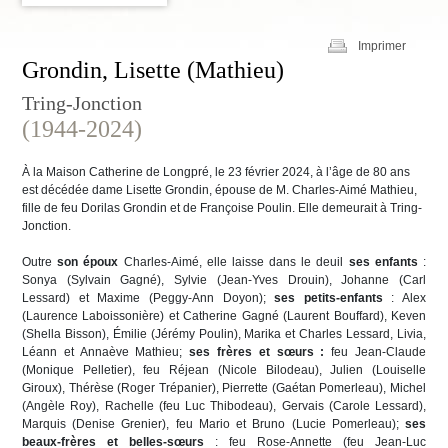
Imprimer
Grondin, Lisette (Mathieu)
Tring-Jonction
(1944-2024)
À la Maison Catherine de Longpré, le 23 février 2024, à l’âge de 80 ans
est décédée dame Lisette Grondin, épouse de M. Charles-Aimé Mathieu,
fille de feu Dorilas Grondin et de Françoise Poulin. Elle demeurait à Tring-
Jonction.
Outre
son époux
Charles-Aimé, elle laisse dans le deuil
ses enfants
:
Sonya (Sylvain Gagné), Sylvie (Jean-Yves Drouin), Johanne (Carl
Lessard) et Maxime (Peggy-Ann Doyon);
ses petits-enfants
: Alex
(Laurence Laboissonière) et Catherine Gagné (Laurent Bouffard), Keven
(Shella Bisson), Émilie (Jérémy Poulin), Marika et Charles Lessard, Livia,
Léann et Annaève Mathieu;
ses frères et sœurs :
feu Jean-Claude
(Monique Pelletier), feu Réjean (Nicole Bilodeau), Julien (Louiselle
Giroux), Thérèse (Roger Trépanier), Pierrette (Gaétan Pomerleau), Michel
(Angèle Roy), Rachelle (feu Luc Thibodeau), Gervais (Carole Lessard),
Marquis (Denise Grenier), feu Mario et Bruno (Lucie Pomerleau);
ses
beaux-frères et belles-sœurs
: feu Rose-Annette (feu Jean-Luc