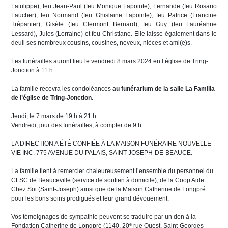
Latulippe), feu Jean-Paul (feu Monique Lapointe), Fernande (feu Rosario
Faucher), feu Normand (feu Ghislaine Lapointe), feu Patrice (Francine
Trépanier), Gisèle (feu Clermont Bernard), feu Guy (feu Lauréanne
Lessard), Jules (Lorraine) et feu Christiane. Elle laisse également dans le
deuil ses nombreux cousins, cousines, neveux, nièces et ami(e)s.
Les funérailles auront lieu le vendredi 8 mars 2024 en l’église de Tring-
Jonction à 11 h.
La famille recevra les condoléances
au funérarium de la salle La Familia
de l’église de Tring-Jonction.
Jeudi, le 7 mars de 19 h à 21 h
Vendredi, jour des funérailles, à compter de 9 h
LA DIRECTION A ÉTÉ CONFIÉE À LA MAISON FUNÉRAIRE NOUVELLE
VIE INC. 775 AVENUE DU PALAIS, SAINT-JOSEPH-DE-BEAUCE.
La famille tient à remercier chaleureusement l’ensemble du personnel du
CLSC de Beauceville (service de soutien à domicile), de la Coop Aide
Chez Soi (Saint-Joseph) ainsi que de la Maison Catherine de Longpré
pour les bons soins prodigués et leur grand dévouement.
Vos témoignages de sympathie peuvent se traduire par un don à la
e
Fondation Catherine de Longpré (1140, 20
rue Ouest, Saint-Georges