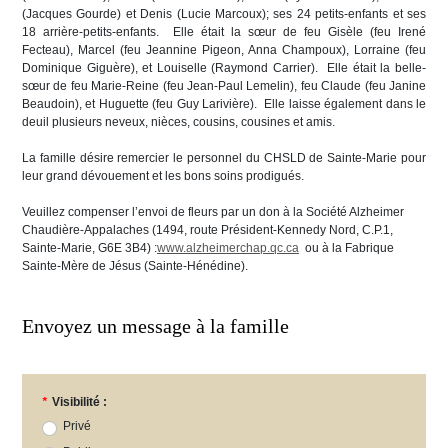
(Jacques Gourde) et Denis (Lucie Marcoux); ses 24 petits-enfants et ses
18 arrière-petits-enfants. Elle était la sœur de feu Gisèle (feu Irené
Fecteau), Marcel (feu Jeannine Pigeon, Anna Champoux), Lorraine (feu
Dominique Giguère), et Louiselle (Raymond Carrier). Elle était la belle-
sœur de feu Marie-Reine (feu Jean-Paul Lemelin), feu Claude (feu Janine
Beaudoin), et Huguette (feu Guy Larivière). Elle laisse également dans le
deuil plusieurs neveux, nièces, cousins, cousines et amis.
La famille désire remercier le personnel du CHSLD de Sainte-Marie pour
leur grand dévouement et les bons soins prodigués.
Veuillez compenser l’envoi de fleurs par un don à la Société Alzheimer
Chaudière-Appalaches (1494, route Président-Kennedy Nord, C.P.1,
Sainte-Marie, G6E 3B4) :
www.alzheimerchap.qc.ca
ou à la Fabrique
Sainte-Mère de Jésus (Sainte-Hénédine).
Envoyez un message à la famille
*
Visibilité :
Privé