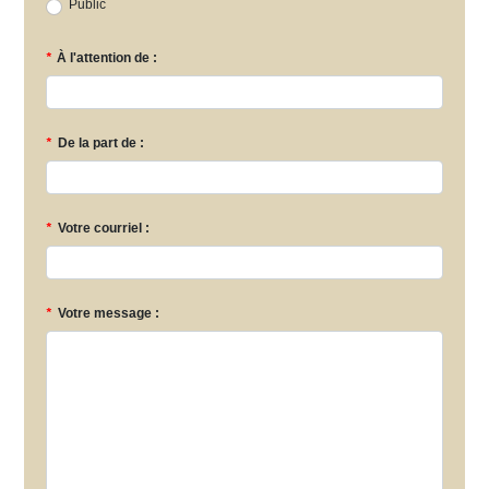
Public
*
À l'attention de :
*
De la part de :
*
Votre courriel :
*
Votre message :