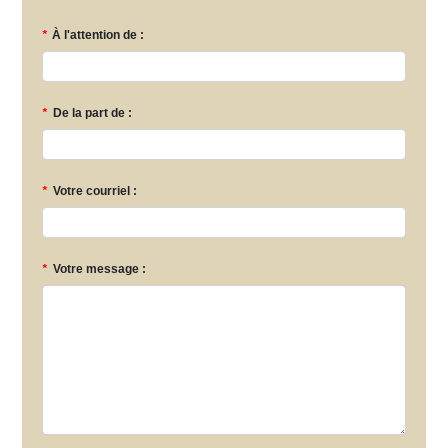
*
À l'attention de :
*
De la part de :
*
Votre courriel :
*
Votre message :