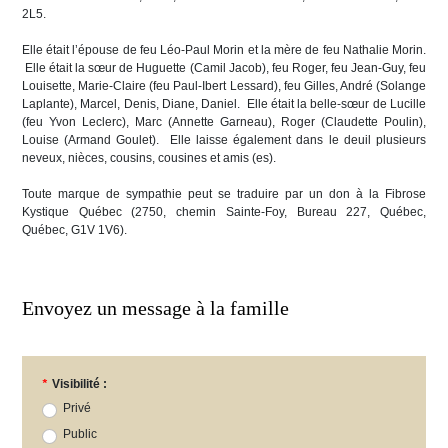
2L5.
Elle était l’épouse de feu Léo-Paul Morin et la mère de feu Nathalie Morin.
Elle était la sœur de Huguette (Camil Jacob), feu Roger, feu Jean-Guy, feu
Louisette, Marie-Claire (feu Paul-Ibert Lessard), feu Gilles, André (Solange
Laplante), Marcel, Denis, Diane, Daniel. Elle était la belle-sœur de Lucille
(feu Yvon Leclerc), Marc (Annette Garneau), Roger (Claudette Poulin),
Louise (Armand Goulet). Elle laisse également dans le deuil plusieurs
neveux, nièces, cousins, cousines et amis (es).
Toute marque de sympathie peut se traduire par un don à la Fibrose
Kystique Québec (2750, chemin Sainte-Foy, Bureau 227, Québec,
Québec, G1V 1V6).
Envoyez un message à la famille
*
Visibilité :
Privé
Public