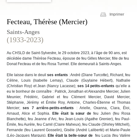
Imprimer
Fecteau, Thérèse (Mercier)
Saints-Anges
(1933-2023)
Au CHSLD de Saint-Sylvestre, le 29 octobre 2023, à l’âge de 90 ans, est
décédée dame Thérèse Fecteau, épouse de feu Gilles Mercier, fille de feu
Donat Fecteau et de feu Rosa Turmel. Elle demeurait à Saints-Anges.
Elle laisse dans le deuil
ses enfants
: André (Diane Turcotte), Richard, feu
Céline, Louis (Isabelle Lemay), Claude (Guylaine Hébert), Nathalie
(Christian Roy) et Jean (Nancy Lacasse);
ses 14 petits-enfants
qu’elle a
eu le bonheur de connaître : Patrick, Jonathan et Alexandre Mercier, Julien
Meunier, Frédéric, Gabriel et feu Clément Mercier, David Mercier,
Stéphanie, Jérémy et Émilie Roy, Antoine, Charles-Étienne et Thomas
Mercier;
ses 7 arrière-petits-enfants
: Arielle, Oxanna, Clara, Éloi,
Arnaud, Alice et Sophia.
Elle était la sœur de
feu Julien (feu Rosa
Blanchette), feu Jeanne d’Arc, feu Jean-Louis (Agathe Grenier), feu Paul-
Émile, feu Aurèle, feu Camil (Claire Maheux), feu Claude (Shirley Mitchell),
Fernande (feu Laurent Gosselin), Gisèle (André Laliberté) et Marie-Paule
(Léo-Jacques Marquis).
Elle était la belle-sœur de
feu Lucia (feu Valère