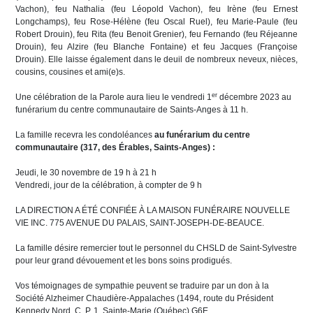
Vachon), feu Nathalia (feu Léopold Vachon), feu Irène (feu Ernest
Longchamps), feu Rose-Hélène (feu Oscal Ruel), feu Marie-Paule (feu
Robert Drouin), feu Rita (feu Benoit Grenier), feu Fernando (feu Réjeanne
Drouin), feu Alzire (feu Blanche Fontaine) et feu Jacques (Françoise
Drouin). Elle laisse également dans le deuil de nombreux neveux, nièces,
cousins, cousines et ami(e)s.
er
Une célébration de la Parole aura lieu le vendredi 1
décembre 2023 au
funérarium du centre communautaire de Saints-Anges à 11 h.
La famille recevra les condoléances
au funérarium du centre
communautaire (317, des Érables, Saints-Anges) :
Jeudi, le 30 novembre de 19 h à 21 h
Vendredi, jour de la célébration, à compter de 9 h
LA DIRECTION A ÉTÉ CONFIÉE À LA MAISON FUNÉRAIRE NOUVELLE
VIE INC. 775 AVENUE DU PALAIS, SAINT-JOSEPH-DE-BEAUCE.
La famille désire remercier tout le personnel du CHSLD de Saint-Sylvestre
pour leur grand dévouement et les bons soins prodigués.
Vos témoignages de sympathie peuvent se traduire par un don à la
Société Alzheimer Chaudière-Appalaches (1494, route du Président
Kennedy Nord, C. P. 1, Sainte-Marie (Québec) G6E