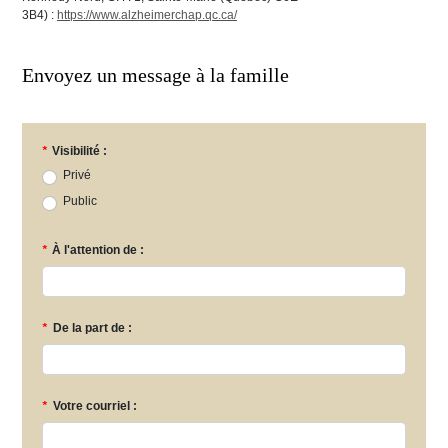
3B4) :
https://www.alzheimerchap.qc.ca/
Envoyez un message à la famille
*
Visibilité :
Privé
Public
*
À l'attention de :
*
De la part de :
*
Votre courriel :