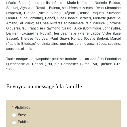
(Mario Buteau); ses petits-enfants : Marie-Noëlle et Noémie Bolduc,
Samuel, Alyssa et Rosalie Buteau; ses frères et sœurs : Yvon (Jeannine
Drapeau), Claude (Nicole Audet), Réjean (Denise Paquet), Suzanne
(Jean-Claude Fontaine), Benoît, Aline (Donald Bernier), Pierrette (Marc St-
Amand) et Mario; ses beaux-frères et belles-sœurs : Maurice (Lorraine
Giguère), feu Françoise (Raymond Girard), Alice (Dominique Bonneville),
Damien (Jacqueline Poulin), feu Jeannette (Pierre Labbé),Victor (Lise
Savoie), Thérèse (feu Jean-Paul Guay), Ronald (Odette Breton), Marcel
(Paulette Bilodeau) et Linda ainsi que plusieurs neveux, nièces, cousins,
cousines et amis.
Toute marque de sympathie peut se traduire par un don à la Fondation
Québécoise du Cancer (190, rue Dorchester, Bureau 50, Québec, G1K
5Y9).
Envoyez un message à la famille
*
Visibilité :
Privé
Public