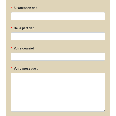
*
À l'attention de :
*
De la part de :
*
Votre courriel :
*
Votre message :