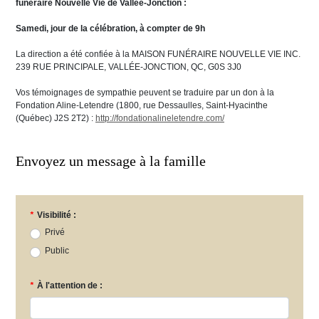
funéraire Nouvelle Vie de Vallée-Jonction
:
Samedi, jour de la célébration, à compter de 9h
La direction a été confiée à la MAISON FUNÉRAIRE NOUVELLE VIE INC.
239 RUE PRINCIPALE, VALLÉE-JONCTION, QC, G0S 3J0
Vos témoignages de sympathie peuvent se traduire par un don à la
Fondation Aline-Letendre (1800, rue Dessaulles, Saint-Hyacinthe
(Québec) J2S 2T2) :
http://fondationalineletendre.com/
Envoyez un message à la famille
*
Visibilité :
Privé
Public
*
À l'attention de :