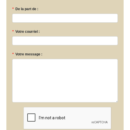
*
De la part de :
*
Votre courriel :
*
Votre message :