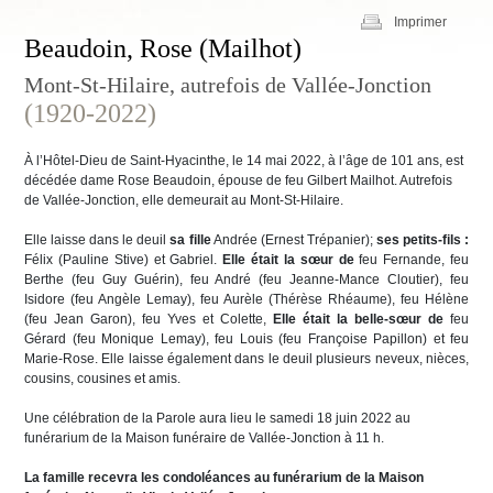
Imprimer
Beaudoin, Rose (Mailhot)
Mont-St-Hilaire, autrefois de Vallée-Jonction
(1920-2022)
À l’Hôtel-Dieu de Saint-Hyacinthe, le 14 mai 2022, à l’âge de 101 ans, est
décédée dame Rose Beaudoin, épouse de feu Gilbert Mailhot. Autrefois
de Vallée-Jonction, elle demeurait au Mont-St-Hilaire.
Elle laisse dans le deuil
sa fille
Andrée (Ernest Trépanier);
ses petits-fils :
Félix (Pauline Stive) et Gabriel.
Elle était la sœur de
feu Fernande, feu
Berthe (feu Guy Guérin), feu André (feu Jeanne-Mance Cloutier), feu
Isidore (feu Angèle Lemay), feu Aurèle (Thérèse Rhéaume), feu Hélène
(feu Jean Garon), feu Yves et Colette,
Elle était la belle-sœur de
feu
Gérard (feu Monique Lemay), feu Louis (feu Françoise Papillon) et feu
Marie-Rose. Elle laisse également dans le deuil plusieurs neveux, nièces,
cousins, cousines et amis.
Une célébration de la Parole aura lieu le samedi 18 juin 2022 au
funérarium de la Maison funéraire de Vallée-Jonction à 11 h.
La famille recevra les condoléances
au funérarium de la Maison