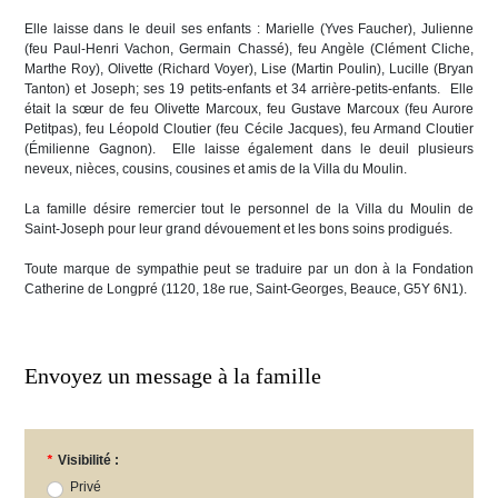
Elle laisse dans le deuil ses enfants : Marielle (Yves Faucher), Julienne
(feu Paul-Henri Vachon, Germain Chassé), feu Angèle (Clément Cliche,
Marthe Roy), Olivette (Richard Voyer), Lise (Martin Poulin), Lucille (Bryan
Tanton) et Joseph; ses 19 petits-enfants et 34 arrière-petits-enfants. Elle
était la sœur de feu Olivette Marcoux, feu Gustave Marcoux (feu Aurore
Petitpas), feu Léopold Cloutier (feu Cécile Jacques), feu Armand Cloutier
(Émilienne Gagnon). Elle laisse également dans le deuil plusieurs
neveux, nièces, cousins, cousines et amis de la Villa du Moulin.
La famille désire remercier tout le personnel de la Villa du Moulin de
Saint-Joseph pour leur grand dévouement et les bons soins prodigués.
Toute marque de sympathie peut se traduire par un don à la Fondation
Catherine de Longpré (1120, 18e rue, Saint-Georges, Beauce, G5Y 6N1).
Envoyez un message à la famille
*
Visibilité :
Privé