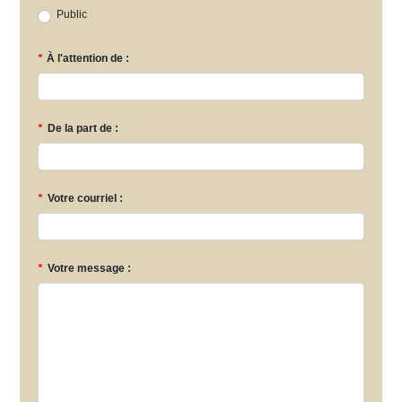
Public
*
À l'attention de :
*
De la part de :
*
Votre courriel :
*
Votre message :