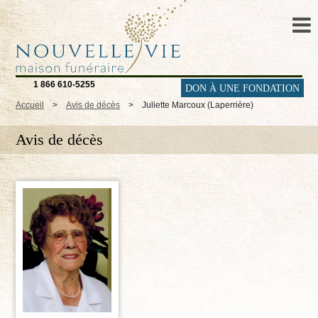
1 866 610-5255
DON À UNE FONDATION
Accueil
>
Avis de décès
>
Juliette Marcoux (Laperrière)
Avis de décès