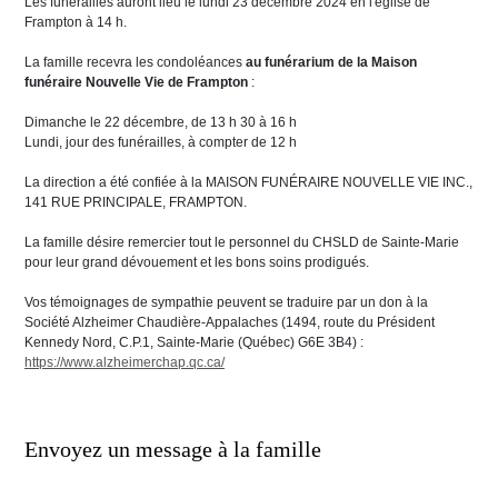
Les funérailles auront lieu le lundi 23 décembre 2024 en l'église de
Frampton à 14 h.
La famille recevra les condoléances
au funérarium de la Maison
funéraire Nouvelle Vie de Frampton
:
Dimanche le 22 décembre, de 13 h 30 à 16 h
Lundi, jour des funérailles, à compter de 12 h
La direction a été confiée à la MAISON FUNÉRAIRE NOUVELLE VIE INC.,
141 RUE PRINCIPALE, FRAMPTON.
La famille désire remercier tout le personnel du CHSLD de Sainte-Marie
pour leur grand dévouement et les bons soins prodigués.
Vos témoignages de sympathie peuvent se traduire par un don à la
Société Alzheimer Chaudière-Appalaches (1494, route du Président
Kennedy Nord, C.P.1, Sainte-Marie (Québec) G6E 3B4) :
https://www.alzheimerchap.qc.ca/
Envoyez un message à la famille