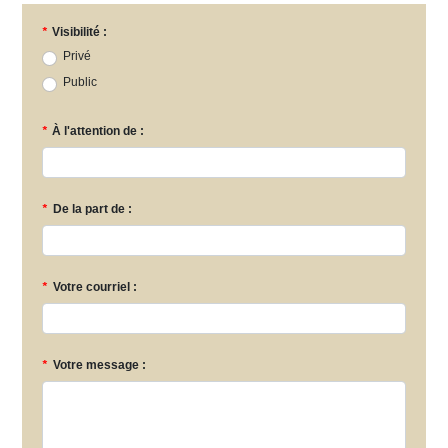
*
Visibilité :
Privé
Public
*
À l'attention de :
*
De la part de :
*
Votre courriel :
*
Votre message :