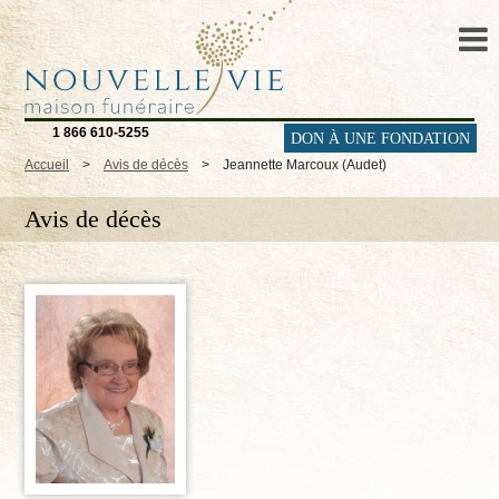
1 866 610-5255
DON À UNE FONDATION
Accueil
>
Avis de décès
>
Jeannette Marcoux (Audet)
Avis de décès