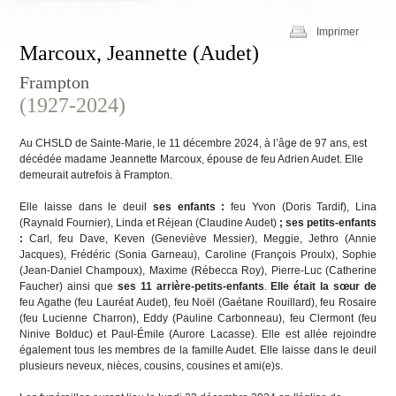
Imprimer
Marcoux, Jeannette (Audet)
Frampton
(1927-2024)
Au CHSLD de Sainte-Marie, le 11 décembre 2024, à l’âge de 97 ans, est
décédée madame Jeannette Marcoux, épouse de feu Adrien Audet. Elle
demeurait autrefois à Frampton.
Elle laisse dans le deuil
ses enfants :
feu Yvon (Doris Tardif), Lina
(Raynald Fournier), Linda et Réjean (Claudine Audet)
; ses petits-enfants
:
Carl, feu Dave, Keven (Geneviève Messier), Meggie, Jethro (Annie
Jacques), Frédéric (Sonia Garneau), Caroline (François Proulx), Sophie
(Jean-Daniel Champoux), Maxime (Rébecca Roy), Pierre-Luc (Catherine
Faucher) ainsi que
ses 11 arrière-petits-enfants
.
Elle était la sœur de
feu Agathe (feu Lauréat Audet), feu Noël (Gaétane Rouillard), feu Rosaire
(feu Lucienne Charron), Eddy (Pauline Carbonneau), feu Clermont (feu
Ninive Bolduc) et Paul-Émile (Aurore Lacasse). Elle est allée rejoindre
également tous les membres de la famille Audet. Elle laisse dans le deuil
plusieurs neveux, nièces, cousins, cousines et ami(e)s.