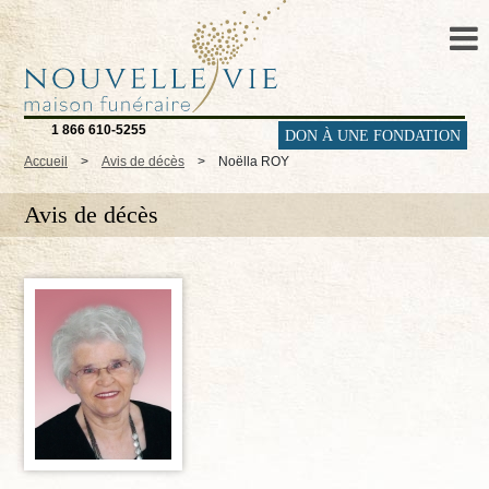
1 866 610-5255
DON À UNE FONDATION
Accueil
>
Avis de décès
>
Noëlla ROY
Avis de décès