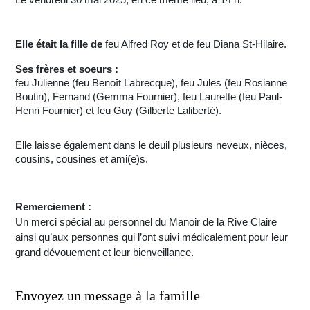
Le vendredi 30 mai 2025, en ce même lieu, à 14 h.
Elle était la fille de
feu Alfred Roy et de feu Diana St-Hilaire.
Ses frères et soeurs :
feu Julienne (feu Benoît Labrecque), feu Jules (feu Rosianne
Boutin), Fernand (Gemma Fournier), feu Laurette (feu Paul-
Henri Fournier) et feu Guy (Gilberte Laliberté).
Elle laisse également dans le deuil plusieurs neveux, nièces,
cousins, cousines et ami(e)s.
Remerciement :
Un merci spécial au personnel du Manoir de la Rive Claire
ainsi qu’aux personnes qui l’ont suivi médicalement pour leur
grand dévouement et leur bienveillance.
Envoyez un message à la famille