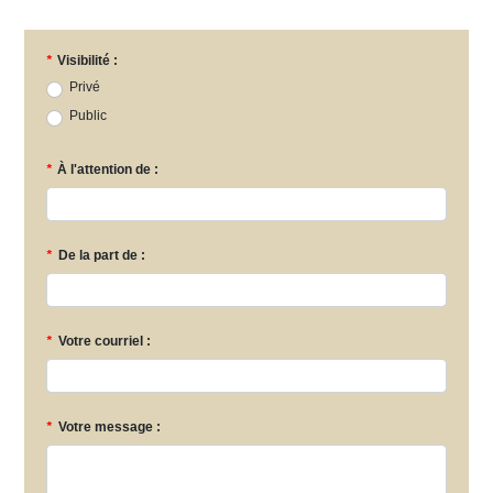
*
Visibilité :
Privé
Public
*
À l'attention de :
*
De la part de :
*
Votre courriel :
*
Votre message :