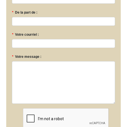
*
De la part de :
*
Votre courriel :
*
Votre message :