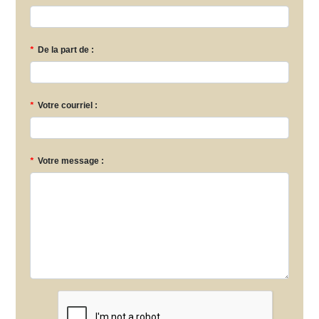
*
De la part de :
*
Votre courriel :
*
Votre message :