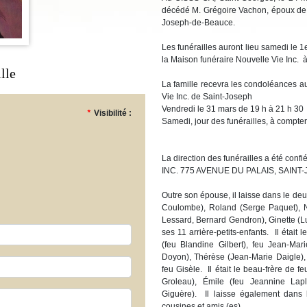
décédé M. Grégoire Vachon, époux de
Joseph-de-Beauce.
Les funérailles auront lieu samedi le 1
la Maison funéraire Nouvelle Vie Inc. à
lle
La famille recevra les condoléances a
Vie Inc. de Saint-Joseph
Vendredi le 31 mars de 19 h à 21 h 30
*
Visibilité :
Samedi, jour des funérailles, à compter
La direction des funérailles a été 
INC. 775 AVENUE DU PALAIS, SAIN
Outre son épouse, il laisse dans le de
Coulombe), Roland (Serge Paquet), N
Lessard, Bernard Gendron), Ginette (Luc
ses 11 arrière-petits-enfants. Il était
(feu Blandine Gilbert), feu Jean-Mar
Doyon), Thérèse (Jean-Marie Daigle), 
feu Gisèle. Il était le beau-frère de f
Groleau), Émile (feu Jeannine Lapl
Giguère). Il laisse également dans l
cousines et amis (es).