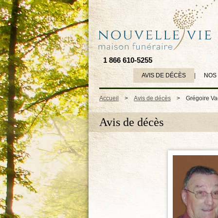
1 866 610-5255
AVIS DE DÉCÈS
|
NOS
Accueil
>
Avis de décès
>
Grégoire V
Avis de décès