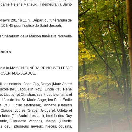
 dame Hélène Maheux. Il demeurait à Saint-
er avril 2017 à 11 h. Départ du funérarium de
 10 h 45 pour l’église de Saint-Joseph.
u funérarium de la Maison funéraire Nouvelle
 de 9 h.
confiée à la MAISON FUNÉRAIRE NOUVELLE VIE
T-JOSEPH-DE-BEAUCE.
uil ses enfants : Jean-Guy, Denys (Marc-André
icole (feu Jacquelin Roy), Linda (feu René
 Lizotte) et Christian; ses 7 petits-enfants et
 le frère de feu Sr. Marie-Ange, feu Paul-Émile
ie (feu Lucille Martineau), Annette (Damien
Claude, Louise (Gratien Giguère), Odette et
eu Irène (feu André Lessard), Imelda (feu Guy
ante, Claudette Vachon), Marcel (Olivette
e deuil plusieurs neveux, nièces, cousins,