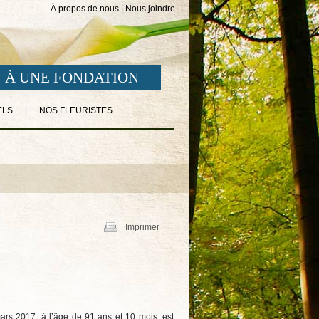
À propos de nous
|
Nous joindre
 À UNE FONDATION
ELS
|
NOS FLEURISTES
Imprimer
rs 2017, à l’âge de 91 ans et 10 mois, est