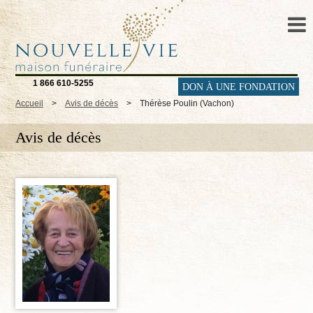
1 866 610-5255
DON À UNE FONDATION
Accueil
>
Avis de décès
>
Thérèse Poulin (Vachon)
Avis de décès