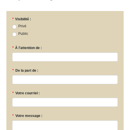
*
Visibilité :
Privé
Public
*
À l'attention de :
*
De la part de :
*
Votre courriel :
*
Votre message :