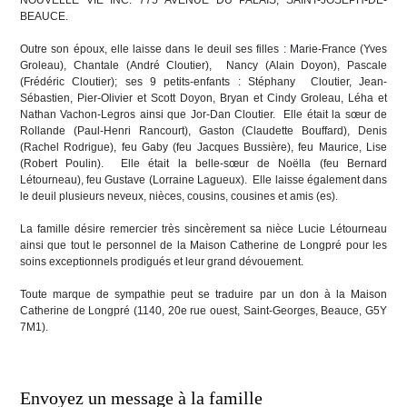
NOUVELLE VIE INC. 775 AVENUE DU PALAIS, SAINT-JOSEPH-DE-
BEAUCE.
Outre son époux, elle laisse dans le deuil ses filles : Marie-France (Yves
Groleau), Chantale (André Cloutier), Nancy (Alain Doyon), Pascale
(Frédéric Cloutier); ses 9 petits-enfants : Stéphany Cloutier, Jean-
Sébastien, Pier-Olivier et Scott Doyon, Bryan et Cindy Groleau, Léha et
Nathan Vachon-Legros ainsi que Jor-Dan Cloutier. Elle était la sœur de
Rollande (Paul-Henri Rancourt), Gaston (Claudette Bouffard), Denis
(Rachel Rodrigue), feu Gaby (feu Jacques Bussière), feu Maurice, Lise
(Robert Poulin). Elle était la belle-sœur de Noëlla (feu Bernard
Létourneau), feu Gustave (Lorraine Lagueux). Elle laisse également dans
le deuil plusieurs neveux, nièces, cousins, cousines et amis (es).
La famille désire remercier très sincèrement sa nièce Lucie Létourneau
ainsi que tout le personnel de la Maison Catherine de Longpré pour les
soins exceptionnels prodigués et leur grand dévouement.
Toute marque de sympathie peut se traduire par un don à la Maison
Catherine de Longpré (1140, 20e rue ouest, Saint-Georges, Beauce, G5Y
7M1).
Envoyez un message à la famille