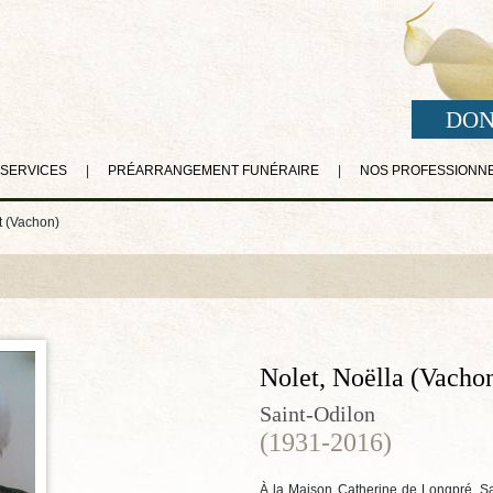
DON
 SERVICES
|
PRÉARRANGEMENT FUNÉRAIRE
|
NOS PROFESSIONN
t (Vachon)
Nolet, Noëlla (Vacho
Saint-Odilon
(1931-2016)
À la Maison Catherine de Longpré, S