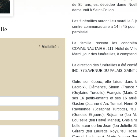
de 85 ans, est décédée dame Noëll
demeurait à Saint-Odilon.
Les funérailles auront lieu mardi le 3
centre communautaire à 14 h 45 pour l’
lle
paroissial.
La famille recevra les cond
*
Visibilité :
COMMUNAUTAIRE : 111, Hôtel de Ville,
Mardi, jour des funérailles, à compter d
La direction des funérailles a été 
INC. 775 AVENUE DU PALAIS, SAIN
Outre son époux, elle laisse dans l
Lacroix), Clémence, Simon (France 
(Guylaine Turcotte), François (Marie C
ses 16 petits-enfants et ses 16 arriè
Gaston (Jeanne-d’Arc Turmel, Henri Gi
Raymonde (Josaphat Turcotte), feu
(Genoise Giguère), Réjeanne (feu Ma
Louiselle (feu Hervé Maheu), Ghislaine 
belle-sœur de feu Jean (feu Juliette St-H
Gérard (feu Laurette Roy), feu Rosai
Carmel Lachance), Marie-Jeanne (feu 