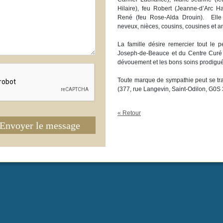
Hilaire), feu Robert (Jeanne-d’Arc H
René (feu Rose-Alda Drouin). Elle 
neveux, nièces, cousins, cousines et am
La famille désire remercier tout le
Joseph-de-Beauce et du Centre Curé 
dévouement et les bons soins prodigué
Toute marque de sympathie peut se tr
(377, rue Langevin, Saint-Odilon, G0S 
« Retour
Envoyer le message