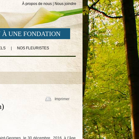
À propos de nous
|
Nous joindre
 À UNE FONDATION
ELS
|
NOS FLEURISTES
Imprimer
n)
aint-Georges, le 30 décembre 2016, à l’âge