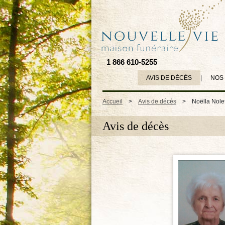
1 866 610-5255
AVIS DE DÉCÈS
|
NOS
Accueil
>
Avis de décès
>
Noëlla Nole
Avis de décès