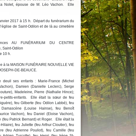
a Nolet, épouse de M. Léo Vachon. Elle
 janvier 2017 à 15 h. Départ du funérarium du
église de Saint-Odilon et de là au cimetière
oléances AU FUNÉRARIUM DU CENTRE
 Saint-Odilon
e 10 h.
confiée à la MAISON FUNÉRAIRE NOUVELLE VIE
T-JOSEPH-DE-BEAUCE.
e deuil ses enfants : Marie-France (Michel
Vachon), Damien (Danielle Leclerc), Serge
outure), Madeleine, Pierre (Nathalie Hince);
re-petits-enfants. Elle était la sœur de feu
guère), feu Gilberte (feu Odilon Labbé), feu
 Damascéne (Louise Hainse), feu Benoît
urice Vachon), feu Daniel (Eloise Vachon),
(feu Patrick Bernard) et Roger. Elle était la
ilaire), feu Juliette (feu Arthur Cloutier), feu
re (feu Adrienne Pouliot), feu Camille (feu
Adrien Turcotte), feu Henri (feu Irène St-