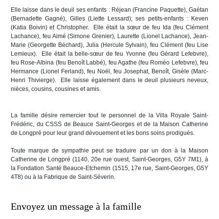
Elle laisse dans le deuil ses enfants : Réjean (Francine Paquette), Gaétan
(Bernadette Gagné), Gilles (Liette Lessard); ses petits-enfants : Keven
(Katia Boivin) et Christopher. Elle était la sœur de feu Ida (feu Clément
Lachance), feu Aimé (Simone Grenier), Laurette (Lionel Lachance), Jean-
Marie (Georgette Béchard), Julia (Hercule Sylvain), feu Clément (feu Lise
Lemieux). Elle était la belle-sœur de feu Yvonne (feu Gérard Lefebvre),
feu Rose-Albina (feu Benoît Labbé), feu Agathe (feu Roméo Lefebvre), feu
Hermance (Lionel Ferland), feu Noël, feu Josephat, Benoît, Gisèle (Marc-
Henri Thivierge). Elle laisse également dans le deuil plusieurs neveux,
nièces, cousins, cousines et amis.
La famille désire remercier tout le personnel de la Villa Royale Saint-
Frédéric, du CSSS de Beauce Saint-Georges et de la Maison Catherine
de Longpré pour leur grand dévouement et les bons soins prodigués.
Toute marque de sympathie peut se traduire par un don à la Maison
Catherine de Longpré (1140, 20e rue ouest, Saint-Georges, G5Y 7M1), à
la Fondation Santé Beauce-Etchemin (1515, 17e rue, Saint-Georges, G5Y
4T8) ou à la Fabrique de Saint-Séverin.
Envoyez un message à la famille