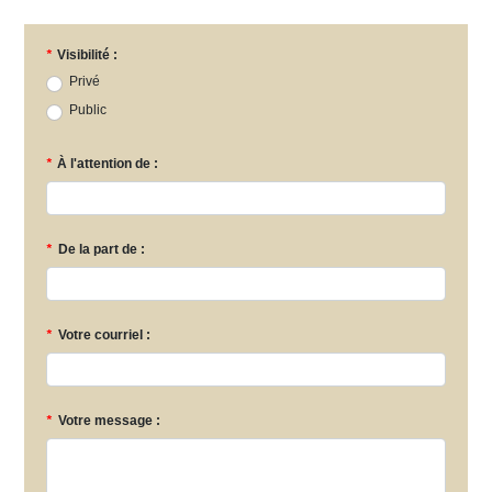
*
Visibilité :
Privé
Public
*
À l'attention de :
*
De la part de :
*
Votre courriel :
*
Votre message :