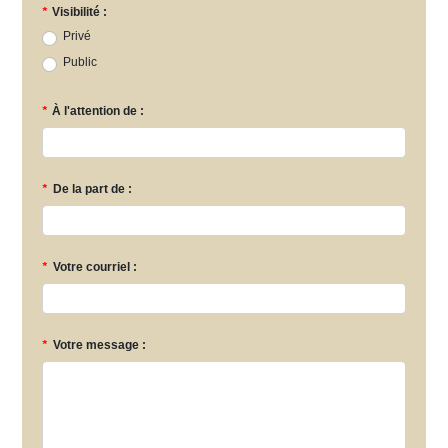
*
Visibilité :
Privé
Public
*
À l'attention de :
*
De la part de :
*
Votre courriel :
*
Votre message :