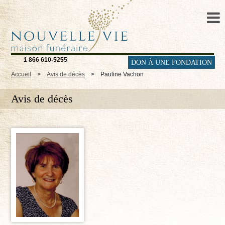
1 866 610-5255
DON À UNE FONDATION
Accueil
>
Avis de décès
>
Pauline Vachon
Avis de décès