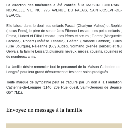
La direction des funérailles a été confiée à la MAISON FUNÉRAIRE
NOUVELLE VIE INC. 775 AVENUE DU PALAIS, SAINT-JOSEPH-DE-
BEAUCE.
Elle laisse dans le deuil ses enfants Pascal (Charlyne Maheu) et Sophie
(Lucas Enns), le père de ses enfants Étienne Lessard, ses petits-enfants ;
Emma, Hubert et Elliot Lessard ; ses frères et sœurs ; Florent (Marguerite
Lacasse), Robert (Thérèse Lessard), Gaétan (Rolande Lambert), Gilles
(Lise Bourque), Réjeanne (Guy Audet), Normand (Renée Berberi) et feu
Gervais, la famille Lessard, plusieurs neveux, nièces, cousins, cousines et
de nombreux amis.
La famille désire remercier tout le personnel de la Maison Catherine-de-
Longpré pour leur grand dévouement et les bons soins prodigués.
Toute marque de sympathie peut se traduire par un don à la Fondation
Catherine-de-Longpré (1140, 20e Rue ouest, Saint-Georges de Beauce
G5Y 7M1).
Envoyez un message à la famille