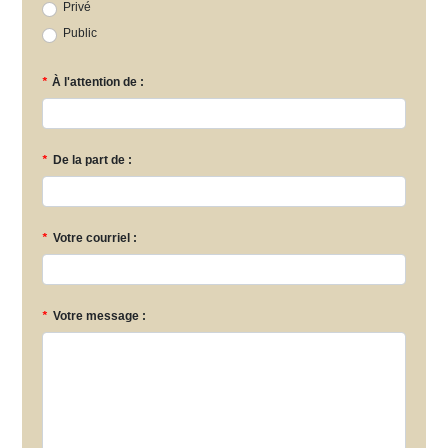
Privé
Public
*
À l'attention de :
*
De la part de :
*
Votre courriel :
*
Votre message :