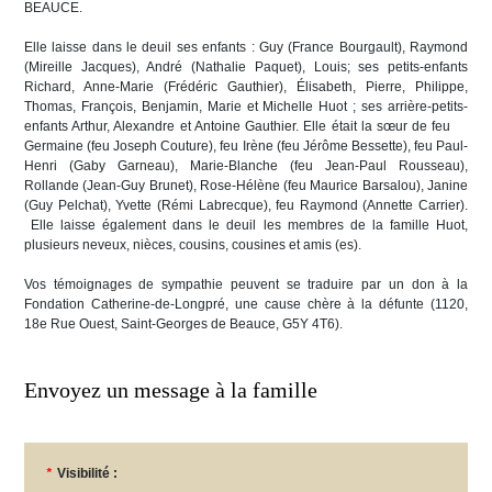
BEAUCE.
Elle laisse dans le deuil ses enfants : Guy (France Bourgault), Raymond
(Mireille Jacques), André (Nathalie Paquet), Louis; ses petits-enfants
Richard, Anne-Marie (Frédéric Gauthier), Élisabeth, Pierre, Philippe,
Thomas, François, Benjamin, Marie et Michelle Huot ; ses arrière-petits-
enfants Arthur, Alexandre et Antoine Gauthier. Elle était la sœur de feu
Germaine (feu Joseph Couture), feu Irène (feu Jérôme Bessette), feu Paul-
Henri (Gaby Garneau), Marie-Blanche (feu Jean-Paul Rousseau),
Rollande (Jean-Guy Brunet), Rose-Hélène (feu Maurice Barsalou), Janine
(Guy Pelchat), Yvette (Rémi Labrecque), feu Raymond (Annette Carrier).
Elle laisse également dans le deuil les membres de la famille Huot,
plusieurs neveux, nièces, cousins, cousines et amis (es).
Vos témoignages de sympathie peuvent se traduire par un don à la
Fondation Catherine-de-Longpré, une cause chère à la défunte (1120,
18e Rue Ouest, Saint-Georges de Beauce, G5Y 4T6).
Envoyez un message à la famille
*
Visibilité :