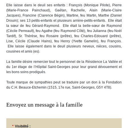
Elle laisse dans le deuil ses enfants : François (Monique Pilote), Pierre
(Marie-France Painchaud), Gaétan, Rachelle, Alain (Marie-Claire
Jacques), Francine (Clarence Bégin), Martine, feu Martin, Marthe (Daniel
Drouin); ses 13 petits-enfants et plusieurs arrière-petits-enfants. Elle était
la sœur de feu Gérard-Raymond. Elle était la belle-sœur de Raymond
(Cécile Perreault), feu Agathe (feu Raymond Côté), feu Julianna (feu Noël
Tardif), Sr. Thérèse, feu Rosaire (prêtre), feu Charles-Edouard (prêtre),
Lise, Cécile (Claude Hains), feu Henry (Yvette Gamelin), feu François.
Elle laisse également dans le deuil plusieurs neveux, nièces, cousins,
cousines et amis (es).
La famille désire remercier tout le personnel de la Résidence La Vallée et
du 1er étage de l’Hôpital Saint-Georges pour leur grand dévouement et
les bons soins prodigués.
Toute marque de sympathies peut se traduire par un don à la Fondation
du C.H. Beauce-Etchemin (1515, 17e rue, Saint-Georges, G5Y 4T8).
Envoyez un message à la famille
*
Visibilité :