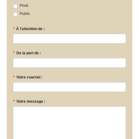
Privé
Public
*
À l'attention de :
*
De la part de :
*
Votre courriel :
*
Votre message :