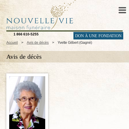
1 866 610-5255
DON À UNE FONDATION
Accueil
>
Avis de décès
>
Yvette Gilbert (Gagné)
Avis de décès