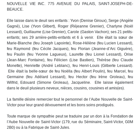
NOUVELLE VIE INC. 775 AVENUE DU PALAIS, SAINT-JOSEPH-DE-
BEAUCE.
Elle laisse dans le deuil ses enfants : Yvon (Denise Giroux), Serge (Angèle
Gagné), Lise (Yvon Gilbert), Roger (Réjeanne Grenier), Charlyne (Noël
Lessard), Guillaume (Lise Grenier), Carole (Gaston Vachon); ses 21 petits-
enfants; ses 29 arrière-petits-enfants et 6 à venir. Elle était la sœur de
Marie-Blanche (feu Joseph Lapointe), Rose-Hélène (feu Lucien Lessard),
feu Raymond (feu Cécile Jacques), feu Florian (Jeanne-d’Arc Giguère),
feu Paulin (feu Yvonne Lagueux), Laurette (feu Lionel Lessard), Orise
(Jean-Marc Fontaine), feu Félicien (Lise Bastien), Thérèse (feu Claude
Monette), Henriette (André Leblanc), feu Henri-Louis (Gilberte Lessard).
Elle était la belle-sœur de feu Noëlla (feu Albert Poulin), feu Marcel, feu
Germaine (feu Adélard Lessard), feu Hector (feu Irène Groleau), feu
Wilfrid, Edouard (Simone Groleau), Jacqueline. Elle laisse également
dans le deuil plusieurs neveux, nièces, cousins, cousines et amis(es).
La famille désire remercier tout le personnel de l’Aube Nouvelle de Saint-
Victor pour leur grand dévouement et les bons soins prodigués.
Toute marque de sympathie peut se traduire par un don à la Fondation de
l’Aube Nouvelle de Saint-Victor (179, rue du Séminaire, Saint-Victor, G0M
2B0) ou à la Fabrique de Saint-Jules.