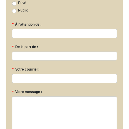
Privé
Public
*
À l'attention de :
*
De la part de :
*
Votre courriel :
*
Votre message :