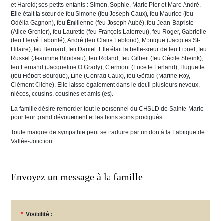
et Harold; ses petits-enfants : Simon, Sophie, Marie Pier et Marc-André.
Elle était la sœur de feu Simone (feu Joseph Caux), feu Maurice (feu
Odélia Gagnon), feu Émilienne (feu Joseph Aubé), feu Jean-Baptiste
(Alice Grenier), feu Laurette (feu François Laterreur), feu Roger, Gabrielle
(feu Hervé Labonté), André (feu Claire Leblond), Monique (Jacques St-
Hilaire), feu Bernard, feu Daniel. Elle était la belle-sœur de feu Lionel, feu
Russel (Jeannine Bilodeau), feu Roland, feu Gilbert (feu Cécile Sheink),
feu Fernand (Jacqueline O’Grady), Clermont (Lucette Ferland), Huguette
(feu Hébert Bourque), Line (Conrad Caux), feu Gérald (Marthe Roy,
Clément Cliche). Elle laisse également dans le deuil plusieurs neveux,
nièces, cousins, cousines et amis (es).
La famille désire remercier tout le personnel du CHSLD de Sainte-Marie
pour leur grand dévouement et les bons soins prodigués.
Toute marque de sympathie peut se traduire par un don à la Fabrique de
Vallée-Jonction.
Envoyez un message à la famille
*
Visibilité :