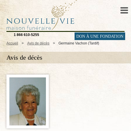
1 866 610-5255
DON À UNE FONDATION
Accueil
>
Avis de décès
>
Germaine Vachon (Tardif)
Avis de décès