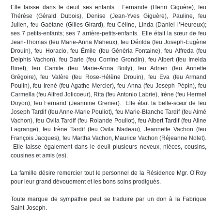
Elle laisse dans le deuil ses enfants : Fernande (Henri Giguère), feu
Thérèse (Gérald Dubois), Denise (Jean-Yves Giguère), Pauline, feu
Julien, feu Gaétane (Gilles Girard), feu Céline, Linda (Daniel l’Heureux);
ses 7 petits-enfants; ses 7 arrière-petits-enfants. Elle était la sœur de feu
Jean-Thomas (feu Marie-Anna Maheux), feu Dérilda (feu Joseph-Eugène
Drouin), feu Horacio, feu Émile (feu Généria Fontaine), feu Alfreda (feu
Delphis Vachon), feu Darie (feu Corrine Grondin), feu Albert (feu Imelda
Binet), feu Camile (feu Marie-Anna Boily), feu Adrien (feu Annette
Grégoire), feu Valère (feu Rose-Hélène Drouin), feu Eva (feu Armand
Poulin), feu Irené (feu Agathe Mercier), feu Anna (feu Joseph Pépin), feu
Carmella (feu Alfred Jolicoeur), Rita (feu Antonio Labrie), Irène (feu Hermel
Doyon), feu Fernand (Jeannine Grenier). Elle était la belle-sœur de feu
Joseph Tardif (feu Anne-Marie Pouliot), feu Marie-Blanche Tardif (feu Aimé
Vachon), feu Ovila Tardif (feu Rolande Pouliot), feu Albert Tardif (feu Aline
Lagrange), feu Irène Tardif (feu Ovila Nadeau), Jeannette Vachon (feu
François Jacques), feu Martha Vachon, Maurice Vachon (Réjeanne Nolet).
Elle laisse également dans le deuil plusieurs neveux, nièces, cousins,
cousines et amis (es).
La famille désire remercier tout le personnel de la Résidence Mgr. O’Roy
pour leur grand dévouement et les bons soins prodigués.
Toute marque de sympathie peut se traduire par un don à la Fabrique
Saint-Joseph.