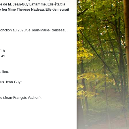
de M. Jean-Guy Laflamme. Elle était la
 de feu Mme Thérèse Nadeau.
Elle demeurait
e-Jonction au 259, rue Jean-Marie-Rousseau,
1 h.
 45.
 lieu.
poux
Jean-Guy
:
ée (Jean-François Vachon).