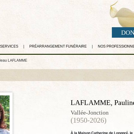
DON
 SERVICES
|
PRÉARRANGEMENT FUNÉRAIRE
|
NOS PROFESSIONN
adeau LAFLAMME
LAFLAMME, Pauline
Vallée-Jonction
(1950-2026)
À la Maison Catherine de Longpré, le 