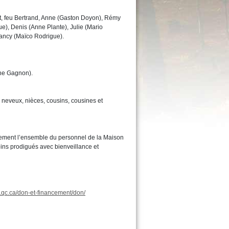
t, feu Bertrand, Anne (Gaston Doyon), Rémy
e), Denis (Anne Plante), Julie (Mario
Nancy (Maïco Rodrigue).
ine Gagnon).
 neveux, nièces, cousins, cousines et
sement l’ensemble du personnel de la Maison
ins prodigués avec bienveillance et
.qc.ca/don-et-financement/don/