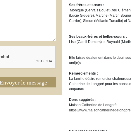
Ses frères et sœurs :
Monique (Gervais Boulet), feu Clémen
(Lucie Giguère), Martine (Martin Bourqu
Carrier), Simon (Mélanie Turcotte) et 
Ses beaux-frères et belles-sœurs :
Lise (Camil Demers) et Raynald (Mart
Elle laisse également dans le deuil ses
ami(e)s.
Remerciements :
La famille désire remercier chaleureu
Envoyer le message
Catherine de Longpré pour les bons so
empathie.
Dons suggérés :
Maison Catherine de Longpré.
https://www.maisoncatherinedelongpre