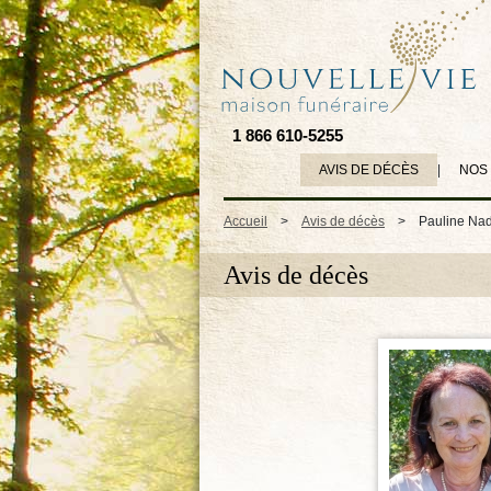
1 866 610-5255
AVIS DE DÉCÈS
|
NOS
Accueil
>
Avis de décès
>
Pauline N
Avis de décès