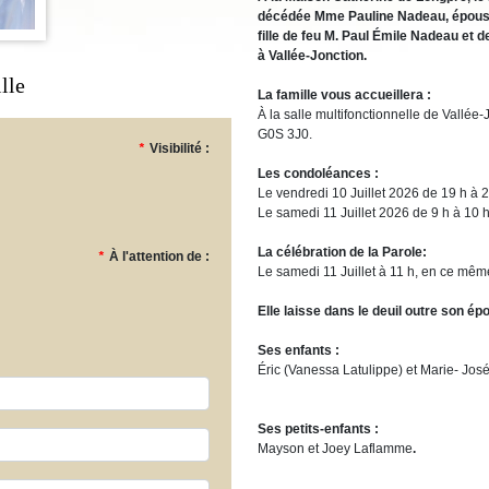
décédée Mme Pauline Nadeau, épouse 
fille de feu M. Paul Émile Nadeau et
à Vallée-Jonction.
lle
La famille vous accueillera :
À la salle multifonctionnelle de Vallé
G0S 3J0.
*
Visibilité :
Les condoléances :
Le vendredi 10 Juillet 2026 de 19 h à 2
Le samedi 11 Juillet 2026 de 9 h à 10 h
La célébration de la Parole:
*
À l'attention de :
Le samedi 11 Juillet à 11 h, en ce même
Elle laisse dans le deuil outre son é
Ses enfants :
Éric (Vanessa Latulippe) et Marie- Jos
Ses petits-enfants :
Mayson et Joey Laflamme
.