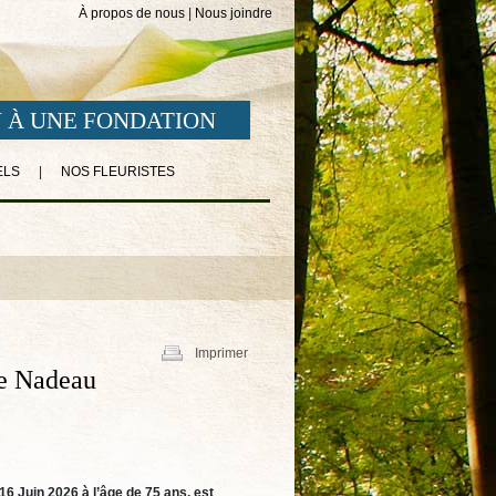
À propos de nous
|
Nous joindre
 À UNE FONDATION
ELS
|
NOS FLEURISTES
Imprimer
 Nadeau
16 Juin 2026 à l’âge de 75 ans, est