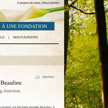
À propos de nous
|
Nous joindre
 À UNE FONDATION
ELS
|
NOS FLEURISTES
Imprimer
Beaulieu
g-Jonction
acrement, est décédée Annette Beaulieu, à