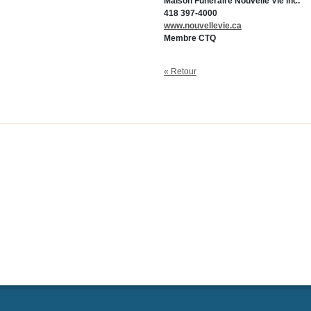
Maison Funéraire Nouvelle Vie inc.
418 397-4000
www.nouvellevie.ca
Membre CTQ
« Retour