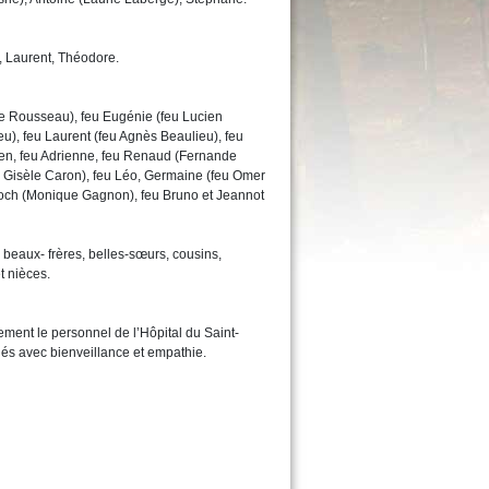
, Laurent, Théodore.
 Rousseau), feu Eugénie (feu Lucien
lieu), feu Laurent (feu Agnès Beaulieu), feu
rien, feu Adrienne, feu Renaud (Fernande
eu Gisèle Caron), feu Léo, Germaine (feu Omer
Roch (Monique Gagnon), feu Bruno et Jeannot
 beaux- frères, belles-sœurs, cousins,
t nièces.
ement le personnel de l’Hôpital du Saint-
és avec bienveillance et empathie.