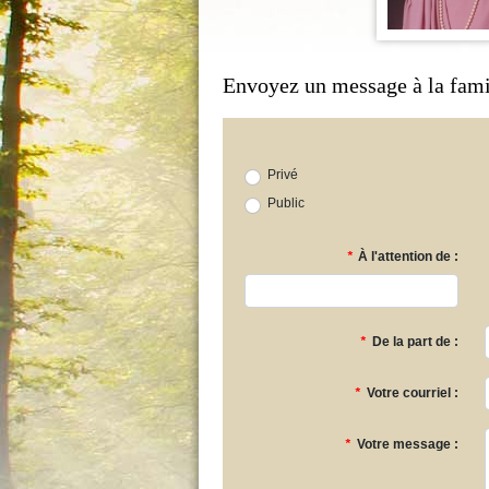
Envoyez un message à la fami
Privé
Public
*
À l'attention de :
*
De la part de :
*
Votre courriel :
*
Votre message :