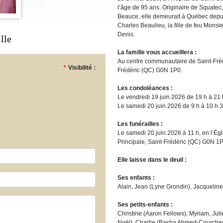
l’âge de 95 ans. Originaire de Squatec
Beauce, elle demeurait à Québec depuis
Charles Beaulieu, la fille de feu Mon
Denis.
lle
La famille vous accueillera :
Au centre communautaire de Saint-Frédé
*
Visibilité :
Frédéric (QC) G0N 1P0.
Les condoléances :
Le vendredi 19 juin 2026 de 19 h à 21 
Le samedi 20 juin 2026 de 9 h à 10 h 3
Les funérailles :
Le samedi 20 juin 2026 à 11 h, en l’Égl
Principale, Saint-Frédéric (QC) G0N 1P
Elle laisse dans le deuil :
Ses enfants :
Alain, Jean (Lyne Grondin), Jacqueline
Ses petits-enfants :
Christine (Aaron Fellows), Myriam, Jul
Noël), Charlie (Basha Ahmed-Courches