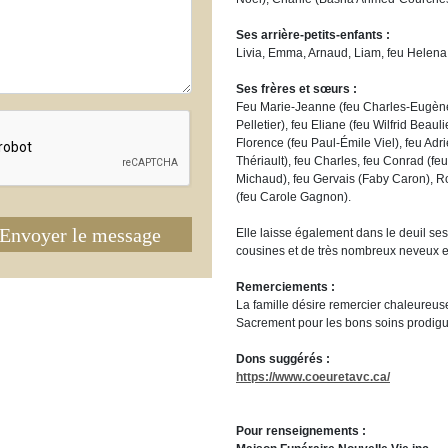
Ses arrière-petits-enfants :
Livia, Emma, Arnaud, Liam, feu Helena
Ses frères et sœurs :
Feu Marie-Jeanne (feu Charles-Eugène
Pelletier), feu Eliane (feu Wilfrid Beau
Florence (feu Paul-Émile Viel), feu Ad
Thériault), feu Charles, feu Conrad (f
Michaud), feu Gervais (Faby Caron), 
(feu Carole Gagnon).
Envoyer le message
Elle laisse également dans le deuil ses
cousines et de très nombreux neveux e
Remerciements :
La famille désire remercier chaleureus
Sacrement pour les bons soins prodigu
Dons suggérés :
https://www.coeuretavc.ca/
Pour renseignements :