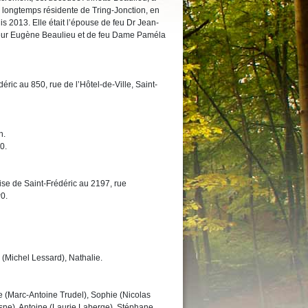
, longtemps résidente de Tring-Jonction, en
 2013. Elle était l’épouse de feu Dr Jean-
sieur Eugène Beaulieu et de feu Dame Paméla
ric au 850, rue de l’Hôtel-de-Ville, Saint-
h.
0.
ise de Saint-Frédéric au 2197, rue
0.
 (Michel Lessard), Nathalie.
ie (Marc-Antoine Trudel), Sophie (Nicolas
ne), Antoine (Laurie Laberge), Stéphane.