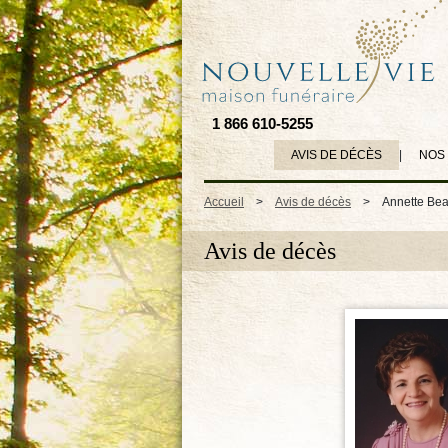
1 866 610-5255
AVIS DE DÉCÈS
|
NOS
Accueil
>
Avis de décès
>
Annette Be
Avis de décès