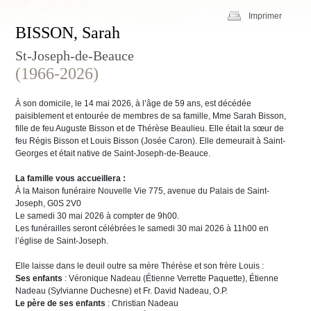
Imprimer
BISSON, Sarah
St-Joseph-de-Beauce
(1966-2026)
À son domicile, le 14 mai 2026, à l’âge de 59 ans, est décédée
paisiblement et entourée de membres de sa famille, Mme Sarah Bisson,
fille de feu Auguste Bisson et de Thérèse Beaulieu. Elle était la sœur de
feu Régis Bisson et Louis Bisson (Josée Caron). Elle demeurait à Saint-
Georges et était native de Saint-Joseph-de-Beauce.
La famille vous accueillera :
À la Maison funéraire Nouvelle Vie 775, avenue du Palais de Saint-
Joseph, G0S 2V0
Le samedi 30 mai 2026 à compter de 9h00.
Les funérailles seront célébrées le samedi 30 mai 2026 à 11h00 en
l’église de Saint-Joseph.
Elle laisse dans le deuil outre sa mère Thérèse et son frère Louis :
Ses enfants
: Véronique Nadeau (Étienne Verrette Paquette), Étienne
Nadeau (Sylvianne Duchesne) et Fr. David Nadeau, O.P.
Le père de ses enfants
: Christian Nadeau