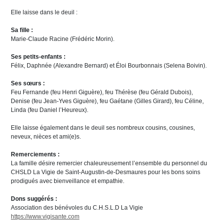
Elle laisse dans le deuil :
Sa fille :
Marie-Claude Racine (Frédéric Morin).
Ses petits-enfants :
Félix, Daphnée (Alexandre Bernard) et Éloi Bourbonnais (Selena Boivin).
Ses sœurs :
Feu Fernande (feu Henri Giguère), feu Thérèse (feu Gérald Dubois),
Denise (feu Jean-Yves Giguère), feu Gaétane (Gilles Girard), feu Céline,
Linda (feu Daniel l’Heureux).
Elle laisse également dans le deuil ses nombreux cousins, cousines,
neveux, nièces et ami(e)s.
Remerciements :
La famille désire remercier chaleureusement l’ensemble du personnel du
CHSLD La Vigie de Saint-Augustin-de-Desmaures pour les bons soins
prodigués avec bienveillance et empathie.
Dons suggérés :
Association des bénévoles du C.H.S.L.D La Vigie
https://www.vigisante.com