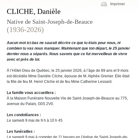
Imprimer
CLICHE, Danièle
Native de Saint-Joseph-de-Beauce
(1936-2026)
Aucun mot ici-bas ne saurait décrire ce que tu étais pour nous, ni
combien tu vas nous manquer. Maintenant que ton départ, le 25 janvier
dernier nous a séparés. Nous savons que ce fut merveilleux de vivre
avec et près de toi.
À l’Hôtel-Dieu de Québec, le 25 janvier 2026, à l’âge de 89 ans et 9 mois
est décédée Mme Danièle Cliche, épouse de M. Alphée Grenier. Elle était
la fille de feu M. Henri Cliche et de feu Mme Catherine Lessard.
La famille vous accueillera :
À la Maison Funéraire Nouvelle Vie de Saint-Joseph-de-Beauce au 775,
avenue du Palais, G0S 2V0.
Les condoléances :
Le samedi 9 mai de 9 h à 10 h 45
Les funérailles :
Le samedi 9 mai à compter de 11 heures en l’église de Saint-Joseph-de-