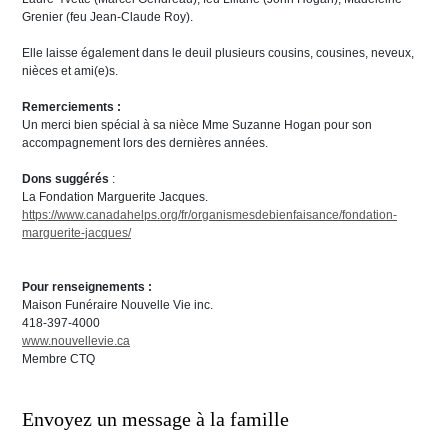
Grenier (feu Jean-Claude Roy).
Elle laisse également dans le deuil plusieurs cousins, cousines, neveux,
nièces et ami(e)s.
Remerciements :
Un merci bien spécial à sa nièce Mme Suzanne Hogan pour son
accompagnement lors des dernières années.
Dons suggérés
:
La Fondation Marguerite Jacques.
https://www.canadahelps.org/fr/organismesdebienfaisance/fondation-
marguerite-jacques/
Pour renseignements :
Maison Funéraire Nouvelle Vie inc.
418-397-4000
www.nouvellevie.ca
Membre CTQ
Envoyez un message à la famille