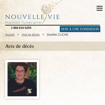
1 866 610-5255
DON À UNE FONDATION
Accueil
>
Avis de décès
>
Danièle CLICHE
Avis de décès