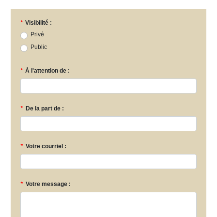
*
Visibilité :
Privé
Public
*
À l'attention de :
*
De la part de :
*
Votre courriel :
*
Votre message :