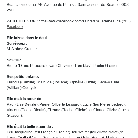
Beauce située au 740 Avenue de Palais à Saint-Joseph-de-Beauce, G0S
2V0.
WEB DIFFUSION : https://www.facebook.com/saintefamilledebeauce
(20+)
Facebook
Elle laisse dans le deuil
Son époux :
M. Alphée Grenier.
Ses fils:
Bruno (Diane Paquette), Ivan (Chrystine Tremblay), Paulin Grenier.
Ses petits-enfants
:
Francis (Camille), Mathilde (Josiane), Ophélie (Émile), Sara-Maude
(William) Cédryck.
Elle était la sœur de :
Paul (Lise Delisle), Pierre (Gilberte Lessard), Lucie (feu Pierre Bédard),
Vincent (Odette Blouin), Étienne (Rachel Cliche), et Claude Cliche (Lucille
Giasson).
Elle était la belle-sœur de :
Feu Jacqueline (feu François Grenier), feu Walter (feu Aliette Nolet), feu
Laure-Yvette (Marcel Gendreau), feu Liliane (John Hogan), Madeleine