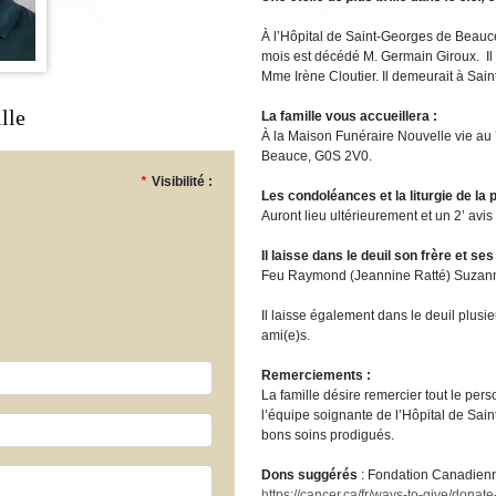
À l’Hôpital de Saint-Georges de Beauce,
mois est décédé M. Germain Giroux. Il ét
Mme Irène Cloutier. Il demeurait à Sa
lle
La famille vous accueillera :
À la Maison Funéraire Nouvelle vie au
Beauce, G0S 2V0.
*
Visibilité :
Les condoléances et la liturgie de la p
Auront lieu ultérieurement et un 2’ avis 
Il laisse dans le deuil son frère et se
Feu Raymond (Jeannine Ratté) Suzanne
Il laisse également dans le deuil plusi
ami(e)s.
Remerciements :
La famille désire remercier tout le per
l’équipe soignante de l’Hôpital de Sai
bons soins prodigués.
Dons suggérés
: Fondation Canadien
https://cancer.ca/fr/ways-to-give/donate