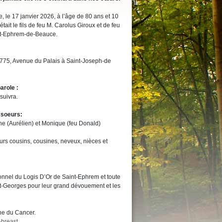
 le 17 janvier 2026, à l’âge de 80 ans et 10
ait le fils de feu M. Carolus Giroux et de feu
int-Ephrem-de-Beauce.
 775, Avenue du Palais à Saint-Joseph-de
arole :
suivra.
s soeurs:
 (Aurélien) et Monique (feu Donald)
eurs cousins, cousines, neveux, nièces et
sonnel du Logis D’Or de Saint-Ephrem et toute
nt-Georges pour leur grand dévouement et les
ne du Cancer.
-breast