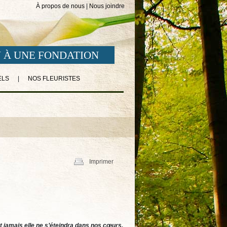
À propos de nous
|
Nous joindre
 À UNE FONDATION
ELS
|
NOS FLEURISTES
Imprimer
 et jamais elle ne s’éteindra dans nos cœurs.