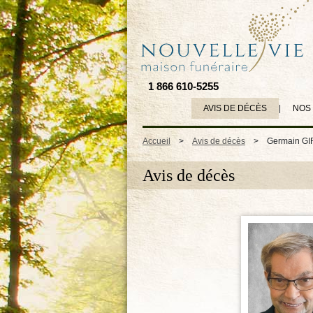
1 866 610-5255
AVIS DE DÉCÈS
|
NOS
Accueil
>
Avis de décès
>
Germain G
Avis de décès