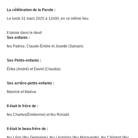
La célébration de la Parole :
Le lundi 31 mars 2025 à 11h00, en ce même lieu.
Il laisse dans le deuil
Ses enfants :
feu Patrice, Claude-Émilie et Josette (Sylvain).
Ses Petits-enfants :
Érika (André) et David (Claudia).
Ses arrière-petits-enfants :
Mavrick et Maéva.
Il était le frère de :
feu Charles(Émilienne) et feu Ronald.
Il était le beau-frère de :
feu Léon (feu Germaine), feu Léonidas (feu Marguerite), feu Clément (feu