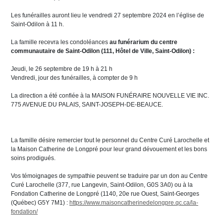
Les funérailles auront lieu le vendredi 27 septembre 2024 en l’église de
Saint-Odilon à 11 h.
La famille recevra les condoléances
au funérarium du centre
communautaire de Saint-Odilon (111, Hôtel de Ville, Saint-Odilon) :
Jeudi, le 26 septembre de 19 h à 21 h
Vendredi, jour des funérailles, à compter de 9 h
La direction a été confiée à la MAISON FUNÉRAIRE NOUVELLE VIE INC.
775 AVENUE DU PALAIS, SAINT-JOSEPH-DE-BEAUCE.
La famille désire remercier tout le personnel du Centre Curé Larochelle et
la Maison Catherine de Longpré pour leur grand dévouement et les bons
soins prodigués.
Vos témoignages de sympathie peuvent se traduire par un don au Centre
Curé Larochelle (377, rue Langevin, Saint-Odilon, G0S 3A0) ou à la
Fondation Catherine de Longpré (1140, 20e rue Ouest, Saint-Georges
(Québec) G5Y 7M1) :
https://www.maisoncatherinedelongpre.qc.ca/la-
fondation/