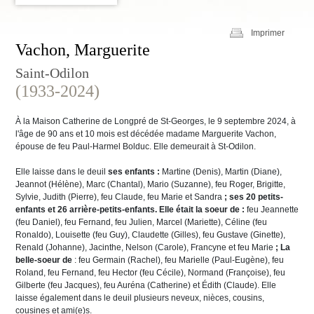
Imprimer
Vachon, Marguerite
Saint-Odilon
(1933-2024)
À la Maison Catherine de Longpré de St-Georges, le 9 septembre 2024, à
l'âge de 90 ans et 10 mois est décédée madame Marguerite Vachon,
épouse de feu Paul-Harmel Bolduc. Elle demeurait à St-Odilon.
Elle laisse dans le deuil
ses enfants :
Martine (Denis), Martin (Diane),
Jeannot (Hélène), Marc (Chantal), Mario (Suzanne), feu Roger, Brigitte,
Sylvie, Judith (Pierre), feu Claude, feu Marie et Sandra
; ses 20 petits-
enfants et 26 arrière-petits-enfants. Elle était la soeur de :
feu Jeannette
(feu Daniel), feu Fernand, feu Julien, Marcel (Mariette), Céline (feu
Ronaldo), Louisette (feu Guy), Claudette (Gilles), feu Gustave (Ginette),
Renald (Johanne), Jacinthe, Nelson (Carole), Francyne et feu Marie
; La
belle-soeur de
: feu Germain (Rachel), feu Marielle (Paul-Eugène), feu
Roland, feu Fernand, feu Hector (feu Cécile), Normand (Françoise), feu
Gilberte (feu Jacques), feu Auréna (Catherine) et Édith (Claude). Elle
laisse également dans le deuil plusieurs neveux, nièces, cousins,
cousines et ami(e)s.