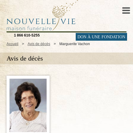
1 866 610-5255
DON À UNE FONDATION
Accueil
>
Avis de décès
>
Marguerite Vachon
Avis de décès