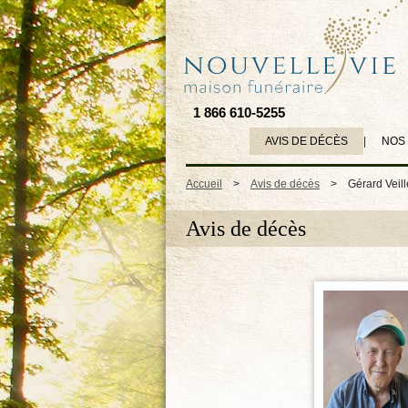
1 866 610-5255
AVIS DE DÉCÈS
|
NOS
Accueil
>
Avis de décès
>
Gérard Veil
Avis de décès