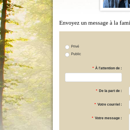
Envoyez un message à la fami
Privé
Public
*
À l'attention de :
*
De la part de :
*
Votre courriel :
*
Votre message :