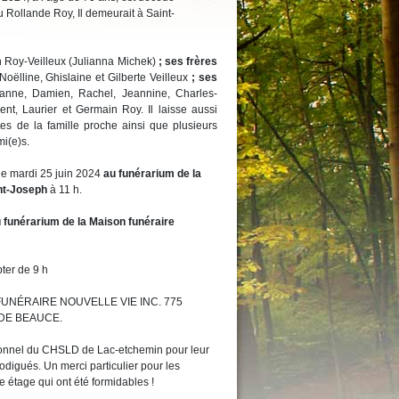
 Rollande Roy, Il demeurait à Saint-
n Roy-Veilleux (Julianna Michek)
; ses frères
Noëlline, Ghislaine et Gilberte Veilleux
; ses
anne, Damien, Rachel, Jeannine, Charles-
nt, Laurier et Germain Roy. Il laisse aussi
tes de la famille proche ainsi que plusieurs
mi(e)s.
 le mardi 25 juin 2024
au funérarium de la
nt-Joseph
à 11 h.
 funérarium de la Maison funéraire
pter de 9 h
ON FUNÉRAIRE NOUVELLE VIE INC. 775
 DE BEAUCE.
ersonnel du CHSLD de Lac-etchemin pour leur
digués. Un merci particulier pour les
e étage qui ont été formidables !