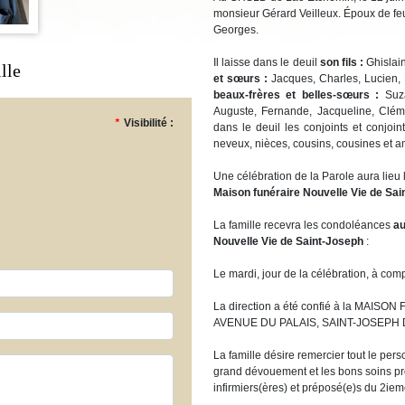
monsieur Gérard Veilleux. Époux de feu
Georges.
Il laisse dans le deuil
son fils :
Ghislai
lle
et sœurs :
Jacques, Charles, Lucien, 
beaux-frères et belles-sœurs :
Suz
Auguste, Fernande, Jacqueline, Cléme
*
Visibilité :
dans le deuil les conjoints et conjoin
neveux, nièces, cousins, cousines et a
Une célébration de la Parole aura lieu
Maison funéraire Nouvelle Vie de Sai
La famille recevra les condoléances
au
Nouvelle Vie de Saint-Joseph
:
Le mardi, jour de la célébration, à com
La direction a été confié à la MAIS
AVENUE DU PALAIS, SAINT-JOSEPH
La famille désire remercier tout le p
grand dévouement et les bons soins pro
infirmiers(ères) et préposé(e)s du 2iem