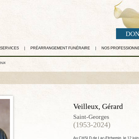
DON
 SERVICES
|
PRÉARRANGEMENT FUNÉRAIRE
|
NOS PROFESSIONN
leux
Veilleux, Gérard
Saint-Georges
(1953-2024)
Au CHSLD de Lac-Etchemin, le 12 juin 