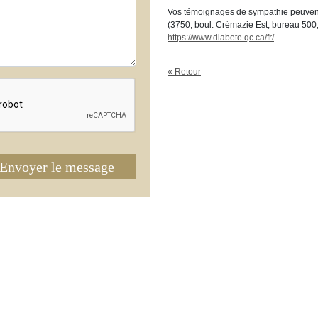
Vos témoignages de sympathie peuvent
(3750, boul. Crémazie Est, bureau 500
https://www.diabete.qc.ca/fr/
« Retour
Envoyer le message