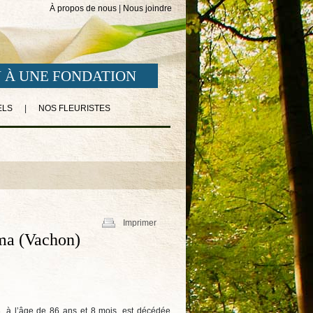
À propos de nous
|
Nous joindre
 À UNE FONDATION
ELS
|
NOS FLEURISTES
Imprimer
ma (Vachon)
, à l’âge de 86 ans et 8 mois, est décédée