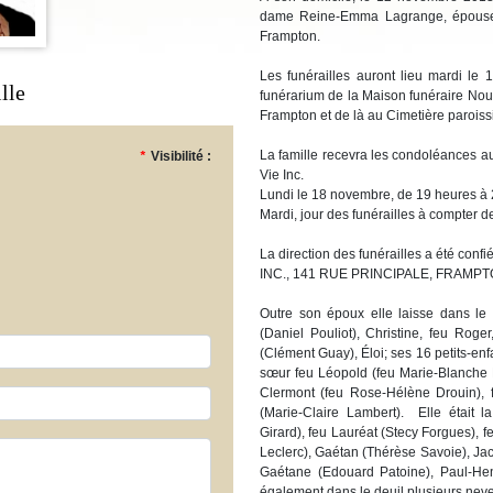
dame Reine-Emma Lagrange, épouse 
Frampton.
Les funérailles auront lieu mardi l
lle
funérarium de la Maison funéraire Nouv
Frampton et de là au Cimetière paroissi
La famille recevra les condoléances a
*
Visibilité :
Vie Inc.
Lundi le 18 novembre, de 19 heures à
Mardi, jour des funérailles à compter d
La direction des funérailles a été 
INC., 141 RUE PRINCIPALE, FRAMPT
Outre son époux elle laisse dans le 
(Daniel Pouliot), Christine, feu Ro
(Clément Guay), Éloi; ses 16 petits-enfa
sœur feu Léopold (feu Marie-Blanche D
Clermont (feu Rose-Hélène Drouin), 
(Marie-Claire Lambert). Elle était 
Girard), feu Lauréat (Stecy Forgues), 
Leclerc), Gaétan (Thérèse Savoie), Jacq
Gaétane (Edouard Patoine), Paul-Hen
également dans le deuil plusieurs neve