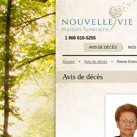
1 866 610-5255
AVIS DE DÉCÈS
|
NOS
Accueil
>
Avis de décès
>
Reine-Emma
Avis de décès