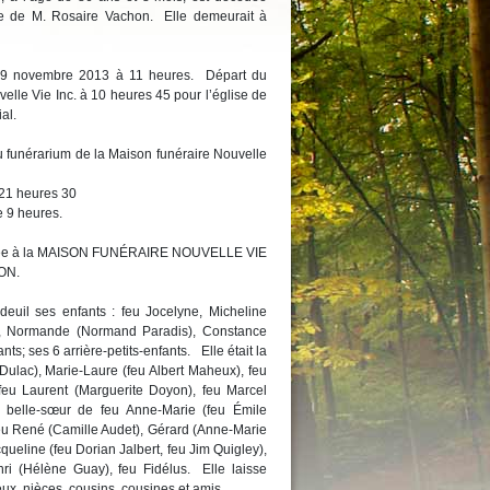
de M. Rosaire Vachon. Elle demeurait à
e 19 novembre 2013 à 11 heures. Départ du
elle Vie Inc. à 10 heures 45 pour l’église de
al.
u funérarium de la Maison funéraire Nouvelle
 21 heures 30
e 9 heures.
confiée à la MAISON FUNÉRAIRE NOUVELLE VIE
ON.
deuil ses enfants : feu Jocelyne, Micheline
ger, Normande (Normand Paradis), Constance
nts; ses 6 arrière-petits-enfants. Elle était la
ulac), Marie-Laure (feu Albert Maheux), feu
feu Laurent (Marguerite Doyon), feu Marcel
la belle-sœur de feu Anne-Marie (feu Émile
feu René (Camille Audet), Gérard (Anne-Marie
ueline (feu Dorian Jalbert, feu Jim Quigley),
ri (Hélène Guay), feu Fidélus. Elle laisse
ux, nièces, cousins, cousines et amis.