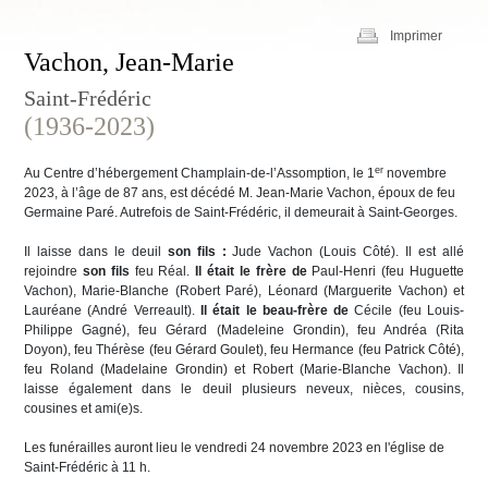
Imprimer
Vachon, Jean-Marie
Saint-Frédéric
(1936-2023)
er
Au Centre d’hébergement Champlain-de-l’Assomption, le 1
novembre
2023, à l’âge de 87 ans, est décédé M. Jean-Marie Vachon, époux de feu
Germaine Paré. Autrefois de Saint-Frédéric, il demeurait à Saint-Georges.
Il laisse dans le deuil
son fils :
Jude Vachon (Louis Côté). Il est allé
rejoindre
son fils
feu Réal.
Il était le
frère de
Paul-Henri (feu Huguette
Vachon), Marie-Blanche (Robert Paré), Léonard (Marguerite Vachon) et
Lauréane (André Verreault).
Il était le beau-frère de
Cécile (feu Louis-
Philippe Gagné), feu Gérard (Madeleine Grondin), feu Andréa (Rita
Doyon), feu Thérèse (feu Gérard Goulet), feu Hermance (feu Patrick Côté),
feu Roland (Madelaine Grondin) et Robert (Marie-Blanche Vachon). Il
laisse également dans le deuil plusieurs neveux, nièces, cousins,
cousines et ami(e)s.
Les funérailles auront lieu le vendredi 24 novembre 2023 en l'église de
Saint-Frédéric à 11 h.