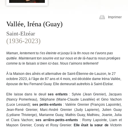
Imprimer
Vallée, Iréna (Guay)
Saint-Elzéar
(1936-2023)
Maman, lentement tu t’es éteinte et jusqu’à la fin nous ne t’avons pas
quittée. Maintenant ton sourire est sur nous et de là-haut tu nous protèges
comme tu le faisais si bien ici-bas. Nous t’aimons tellement!
À la Maison des aînés et alternative de Saint-Étienne-de-Lauzon, le 27
octobre 2023, à l’âge de 87 ans et 4 mois, est décédée dame Iréna Vallée,
épouse de feu Fernand Guay. Elle demeurait autrefois à Saint-Elzéar.
Elle laisse dans le deuil
ses enfants
: Sylvie (Jean Grenier), Jacques
(Nancy Pomerleau), Stéphane (Marie-Claude Lavallée) et Gino Vachon
(Luce Lessard);
ses petits-enfants
: Valérie Grenier (François Lapointe),
Jean-René Grenier, Marc-André Grenier (Judy Lapierre), Julien Guay
(Lydiane Thivierge), Marianne Guay, Mathis Guay, Mathieu, Joanie, Julia
et Clara Vachon;
ses arrière-petits-enfants
: Romy Lapointe, Liam et
Mayson Grenier, Coraly et Rosy Grenier.
Elle était la sœur de
Victorin