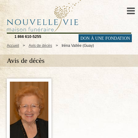
1 866 610-5255
DON À UNE FONDATION
Accueil
>
Avis de décès
>
Iréna Vallée (Guay)
Avis de décès