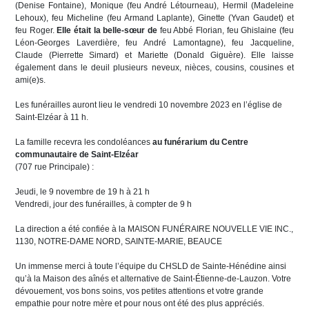
(Denise Fontaine), Monique (feu André Létourneau), Hermil (Madeleine
Lehoux), feu Micheline (feu Armand Laplante), Ginette (Yvan Gaudet) et
feu Roger.
Elle était la belle-sœur de
feu Abbé Florian, feu Ghislaine (feu
Léon-Georges Laverdière, feu André Lamontagne), feu Jacqueline,
Claude (Pierrette Simard) et Mariette (Donald Giguère). Elle laisse
également dans le deuil plusieurs neveux, nièces, cousins, cousines et
ami(e)s.
Les funérailles auront lieu le vendredi 10 novembre 2023 en l’église de
Saint-Elzéar à 11 h.
La famille recevra les condoléances
au funérarium du Centre
communautaire de Saint-Elzéar
(707 rue Principale) :
Jeudi, le 9 novembre de 19 h à 21 h
Vendredi, jour des funérailles, à compter de 9 h
La direction a été confiée à la MAISON FUNÉRAIRE NOUVELLE VIE INC.,
1130, NOTRE-DAME NORD, SAINTE-MARIE, BEAUCE
Un immense merci à toute l’équipe du CHSLD de Sainte-Hénédine ainsi
qu’à la Maison des aînés et alternative de Saint-Étienne-de-Lauzon. Votre
dévouement, vos bons soins, vos petites attentions et votre grande
empathie pour notre mère et pour nous ont été des plus appréciés.