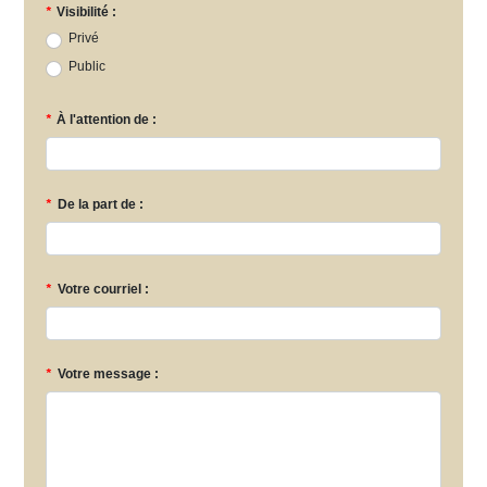
*
Visibilité :
Privé
Public
*
À l'attention de :
*
De la part de :
*
Votre courriel :
*
Votre message :