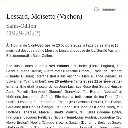
Imprimer
Lessard, Moïsette (Vachon)
Saint-Odilon
(1929-2022)
À l’Hôpital de Saint-Georges, le 23 octobre 2022, à l’âge de 92 ans et 11
mois, est décédée dame Moïsette Lessard, épouse de feu Gérald Vachon.
Elle demeurait à Saint-Odilon.
Elle laisse dans le deuil
ses enfants
: Michelle (Pierre Fagiolo), feu
Gervais (Marie Drouin), Pierre-Yves (Francine Brochu), Roseline, Richard
(Chantal Busque), Martine (feu Alain Vachon), Marc (Bianca Bédard) et
Sylvianne (Yvan Lambert);
ses 26 petits-enfants et ses 22 arrière-petits-
enfants. Elle était la sœur de
feu Jean-Luc, Eve-Rose (feu Gérard Hinse),
Aline, Pierrette (feu André Giguère), Geneviève (feu Bernard Nadeau) et
Noël (feu Jacqueline Guérin).
Elle était la belle-sœur de
feu Denis (feu
Lucille Lessard), feu Jeannette, Esther (feu Germain Drouin), feu Blaise,
Ghislaine (feu Denis Bélanger), feu Benoit, feu Jacques (Bertha Noël), feu
Hortense, Thérèse, Marcel (Ginette Poulin), feu Gilles (Yvonne Boily),
Françoise (Jacques Petit), feu Nicole (Henri-Louis Poulin), Jacqueline (feu
Hervé Breton), Noëlla (Claude Breton), Gaston (Dorianne Boily) et Gisèle
(Réjean Gilbert). Elle laisse également dans le deuil plusieurs neveux,