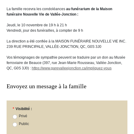
La famille recevra les condoléances
au funérarium de la Maison
funéraire Nouvelle Vie de
Vallée-Jonction :
Jeudi, le 10 novembre de 19 h à 21 h
Vendredi, jour des funérailles, à compter de 9 h
La direction a été confiée à la MAISON FUNÉRAIRE NOUVELLE VIE INC.
239 RUE PRINCIPALE, VALLÉE-JONCTION, QC, G0S 3J0
Vos témoignages de sympathie peuvent se traduire par un don au Musée
ferroviaire de Beauce (397, rue Jean-Marie Rousseau, Vallée-Jonction,
QC, G0S 3J0) :
https://www.garevalleejonction.ca/impliquez-vous
Envoyez un message à la famille
*
Visibilité :
Privé
Public