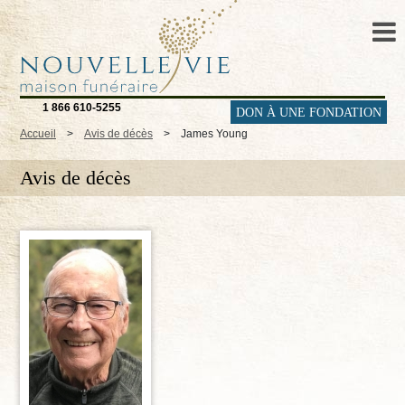
1 866 610-5255
DON À UNE FONDATION
Accueil
>
Avis de décès
>
James Young
Avis de décès