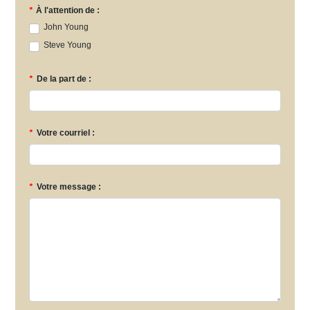
*
À l'attention de :
John Young
Steve Young
*
De la part de :
*
Votre courriel :
*
Votre message :