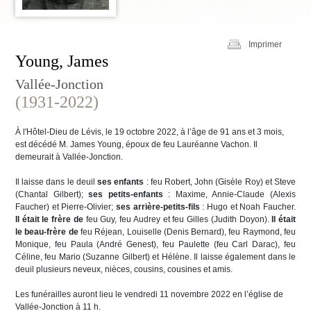
Imprimer
Young, James
Vallée-Jonction
(1931-2022)
À l'Hôtel-Dieu de Lévis, le 19 octobre 2022, à l’âge de 91 ans et 3 mois,
est décédé M. James Young, époux de feu Lauréanne Vachon. Il
demeurait à Vallée-Jonction.
Il laisse dans le deuil
ses enfants
: feu Robert, John (Gisèle Roy) et Steve
(Chantal Gilbert);
ses petits-enfants
: Maxime, Annie-Claude (Alexis
Faucher) et Pierre-Olivier;
ses arrière-petits-fils
: Hugo et Noah Faucher.
Il était le frère de
feu Guy, feu Audrey et feu Gilles (Judith Doyon).
Il était
le beau-frère de
feu Réjean, Louiselle (Denis Bernard), feu Raymond, feu
Monique, feu Paula (André Genest), feu Paulette (feu Carl Darac), feu
Céline, feu Mario (Suzanne Gilbert) et Hélène. Il laisse également dans le
deuil plusieurs neveux, nièces, cousins, cousines et amis.
Les funérailles auront lieu le vendredi 11 novembre 2022 en l’église de
Vallée-Jonction à 11 h.