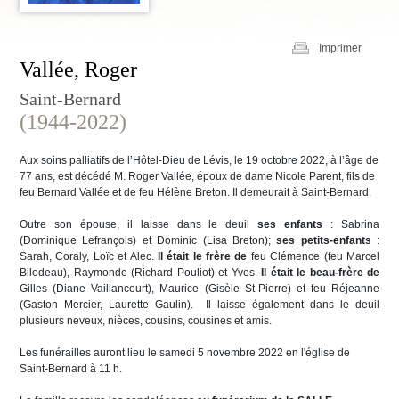
Imprimer
Vallée, Roger
Saint-Bernard
(1944-2022)
Aux soins palliatifs de l’Hôtel-Dieu de Lévis, le 19 octobre 2022, à l’âge de
77 ans, est décédé M. Roger Vallée, époux de dame Nicole Parent, fils de
feu Bernard Vallée et de feu Hélène Breton. Il demeurait à Saint-Bernard.
Outre son épouse, il laisse dans le deuil
ses enfants
: Sabrina
(Dominique Lefrançois) et Dominic (Lisa Breton);
ses petits-enfants
:
Sarah, Coraly, Loïc et Alec.
Il était le frère de
feu Clémence (feu Marcel
Bilodeau), Raymonde (Richard Pouliot) et Yves.
Il était le beau-frère de
Gilles (Diane Vaillancourt), Maurice (Gisèle St-Pierre) et feu Réjeanne
(Gaston Mercier, Laurette Gaulin). Il laisse également dans le deuil
plusieurs neveux, nièces, cousins, cousines et amis.
Les funérailles auront lieu le samedi 5 novembre 2022 en l'église de
Saint-Bernard à 11 h.