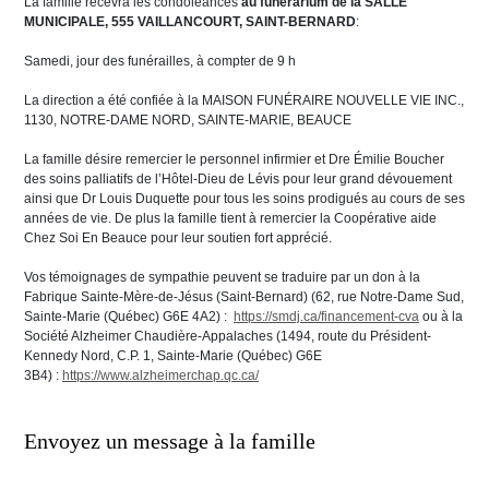
La famille recevra les condoléances
au funérarium de la SALLE
MUNICIPALE, 555 VAILLANCOURT, SAINT-BERNARD
:
Samedi, jour des funérailles, à compter de 9 h
La direction a été confiée à la MAISON FUNÉRAIRE NOUVELLE VIE INC.,
1130, NOTRE-DAME NORD, SAINTE-MARIE, BEAUCE
La famille désire remercier le personnel infirmier et Dre Émilie Boucher
des soins palliatifs de l’Hôtel-Dieu de Lévis pour leur grand dévouement
ainsi que Dr Louis Duquette pour tous les soins prodigués au cours de ses
années de vie. De plus la famille tient à remercier la Coopérative aide
Chez Soi En Beauce pour leur soutien fort apprécié.
Vos témoignages de sympathie peuvent se traduire par un don à la
Fabrique Sainte-Mère-de-Jésus (Saint-Bernard) (62, rue Notre-Dame Sud,
Sainte-Marie (Québec) G6E 4A2) :
https://smdj.ca/financement-cva
ou à la
Société Alzheimer Chaudière-Appalaches (1494, route du Président-
Kennedy Nord, C.P. 1, Sainte-Marie (Québec) G6E
3B4) :
https://www.alzheimerchap.qc.ca/
Envoyez un message à la famille