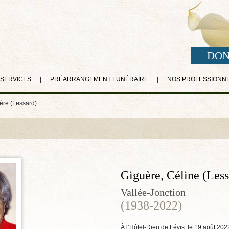
DON
 SERVICES
|
PRÉARRANGEMENT FUNÉRAIRE
|
NOS PROFESSIONN
ère (Lessard)
Giguère, Céline (Less
Vallée-Jonction
(1938-2022)
À l’Hôtel-Dieu de Lévis, le 19 août 202