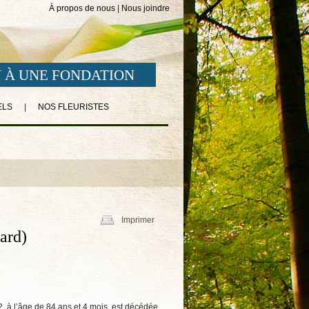
À propos de nous
|
Nous joindre
 À UNE FONDATION
ELS
|
NOS FLEURISTES
Imprimer
ard)
2, à l’âge de 84 ans et 4 mois, est décédée