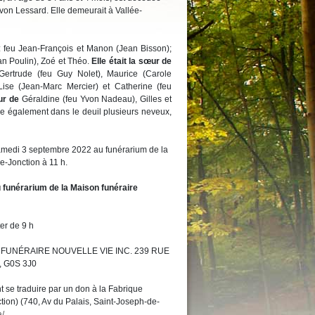
on Lessard. Elle demeurait à Vallée-
 feu Jean-François et Manon (Jean Bisson);
n Poulin), Zoé et Théo.
Elle était la sœur de
 Gertrude (feu Guy Nolet), Maurice (Carole
 Lise (Jean-Marc Mercier) et Catherine (feu
ur de
Géraldine (feu Yvon Nadeau), Gilles et
se également dans le deuil plusieurs neveux,
samedi 3 septembre 2022 au funérarium de la
e-Jonction à 11 h.
 funérarium de la Maison funéraire
er de 9 h
ISON FUNÉRAIRE NOUVELLE VIE INC. 239 RUE
 G0S 3J0
se traduire par un don à la Fabrique
ion) (740, Av du Palais, Saint-Joseph-de-
a/