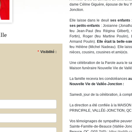
dame Céline Giguère, épouse de feu Yv
Jonction.
Elle laisse dans le deuil
ses enfants
:
ses petits-enfants
: Josianne (Jonatha
feu Jean-Paul (feu Régina Gilbert),
lle
Fortin), Roger (feu Martine Poulin),
Armand Poulin).
Elle était la belle-sœ
feu Hélène (Michel Nadeau). Elle lais
*
Visibilité :
nièces, cousins, cousines et ami(e)s.
Une célébration de la Parole aura le 
Maison funéraire Nouvelle Vie de Vallé
La famille recevra les condoléances
au
Nouvelle Vie de Vallée-Jonction
:
Samedi, jour de la célébration, à compt
La direction a été confiée à la MA
PRINCIPALE, VALLÉE-JONCTION, QC,
Vos témoignages de sympathie peuvent 
Sainte-Famille-de-Beauce (Vallée-Jonct
Beauce, QC, G0S 2V0) :
https://psfdb.c