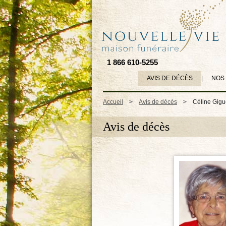
1 866 610-5255
AVIS DE DÉCÈS
|
NOS
Accueil
>
Avis de décès
>
Céline Gigu
Avis de décès