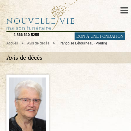
1 866 610-5255
DON À UNE FONDATION
Accueil
>
Avis de décès
>
Françoise Létourneau (Poulin)
Avis de décès