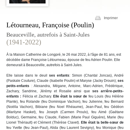
Imprimer
Létourneau, Françoise (Poulin)
Beauceville, autrefois à Saint-Jules
(1941-2022)
À la Maison Catherine de Longpré, le 26 mai 2022, à l'âge de 81 ans, est
décédée dame Françoise Létourneau, épouse de feu Adrien Poulin. Elle
demeurait à Beauceville, autrefois à Saint-Jules.
Elle laisse dans le deuil
ses enfants
: Simon (Chantal Joncas), André
(Paskale Couture), Claude (Isabelle Poulin) et Maryse (Jacky Drouin);
ses
petits-enfants
: Alexandra, Mégane, Antoine, Marc-Adrien, Frédérique,
Zachary, Sandrine, Jérémy et Rosalie ainsi que
ses arrière-petits-
enfants :
Félicia et Zachary.
Elle était la sœur de
feu Louis (feu Hélène
Plante), feu Rolande (feu Dominique Vachon), feu Julienne, feu Bernard
(Noëlla Vachon), Bibiane (feu Noel Rhéaume), Jean-Paul, feu Gédéon
(Marilyne Hasket), feu Joseph (Carmen Proulx), feu Aimé (Gaétane
Bolduc), Germaine, feu Claude, Fabien (Marie Paul Giguère), Marie (feu
Lionel Thériault) et Clément (Thérèse Clavet).
Elle était la belle-sœur de
feu Yvette (feu Jean-Paul), Alida (feu Laurent Sevigny), feu Monique (feu