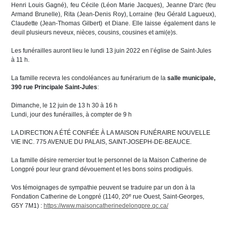
Henri Louis Gagné), feu Cécile (Léon Marie Jacques), Jeanne D'arc (feu
Armand Brunelle), Rita (Jean-Denis Roy), Lorraine (feu Gérald Lagueux),
Claudette (Jean-Thomas Gilbert) et Diane. Elle laisse également dans le
deuil plusieurs neveux, nièces, cousins, cousines et ami(e)s.
Les funérailles auront lieu le lundi 13 juin 2022 en l’église de Saint-Jules
à 11 h.
La famille recevra les condoléances au funérarium de la
salle municipale,
390 rue
Principale Saint-Jules
:
Dimanche, le 12 juin de 13 h 30 à 16 h
Lundi, jour des funérailles, à compter de 9 h
LA DIRECTION A ÉTÉ CONFIÉE À LA MAISON FUNÉRAIRE NOUVELLE
VIE INC. 775 AVENUE DU PALAIS, SAINT-JOSEPH-DE-BEAUCE.
La famille désire remercier tout le personnel de la Maison Catherine de
Longpré pour leur grand dévouement et les bons soins prodigués.
Vos témoignages de sympathie peuvent se traduire par un don à la
e
Fondation Catherine de Longpré (1140, 20
rue Ouest, Saint-Georges,
G5Y 7M1) :
https://www.maisoncatherinedelongpre.qc.ca/