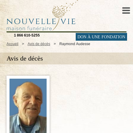
1 866 610-5255
DON À UNE FONDATION
Accueil
>
Avis de décès
>
Raymond Audesse
Avis de décès