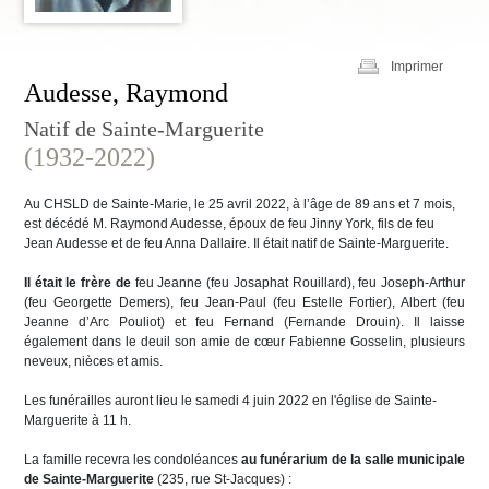
Imprimer
Audesse, Raymond
Natif de Sainte-Marguerite
(1932-2022)
Au CHSLD de Sainte-Marie, le 25 avril 2022, à l’âge de 89 ans et 7 mois,
est décédé M. Raymond Audesse, époux de feu Jinny York, fils de feu
Jean Audesse et de feu Anna Dallaire. Il était natif de Sainte-Marguerite.
Il était le frère de
feu Jeanne (feu Josaphat Rouillard), feu Joseph-Arthur
(feu Georgette Demers), feu Jean-Paul (feu Estelle Fortier), Albert (feu
Jeanne d’Arc Pouliot) et feu Fernand (Fernande Drouin). Il laisse
également dans le deuil son amie de cœur Fabienne Gosselin, plusieurs
neveux, nièces et amis.
Les funérailles auront lieu le samedi 4 juin 2022 en l'église de Sainte-
Marguerite à 11 h.
La famille recevra les condoléances
au funérarium de la salle municipale
de Sainte-Marguerite
(235, rue St-Jacques) :