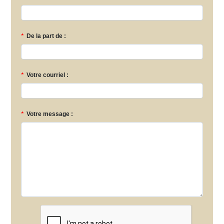
*
De la part de :
*
Votre courriel :
*
Votre message :