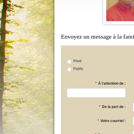
Envoyez un message à la fami
Privé
Public
*
À l'attention de :
*
De la part de :
*
Votre courriel :