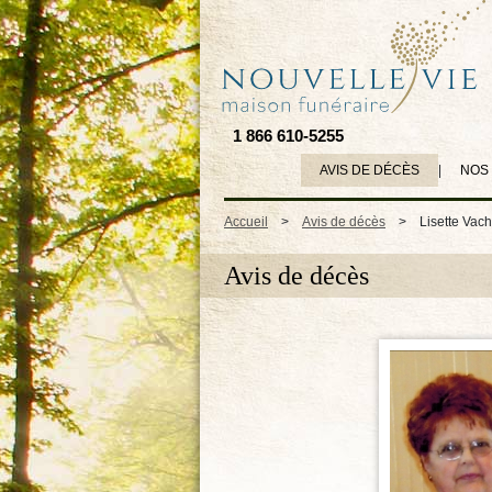
1 866 610-5255
AVIS DE DÉCÈS
|
NOS
Accueil
>
Avis de décès
>
Lisette Vach
Avis de décès