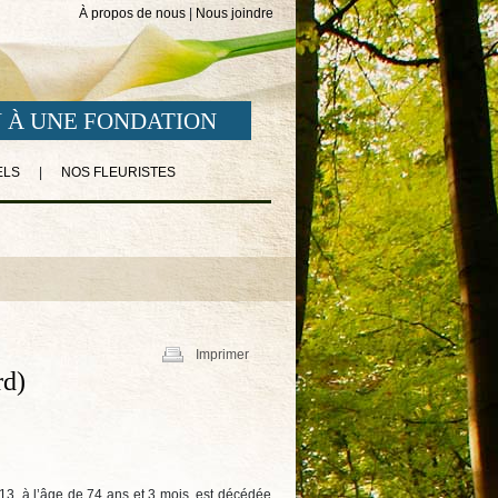
À propos de nous
|
Nous joindre
 À UNE FONDATION
ELS
|
NOS FLEURISTES
Imprimer
rd)
2013, à l’âge de 74 ans et 3 mois, est décédée