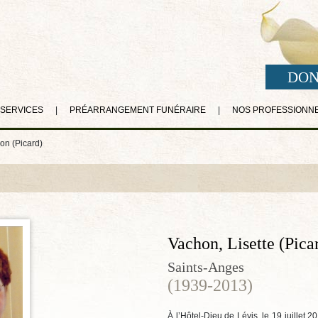
DON
 SERVICES
|
PRÉARRANGEMENT FUNÉRAIRE
|
NOS PROFESSIONN
on (Picard)
Vachon, Lisette (Pica
Saints-Anges
(1939-2013)
À l’Hôtel-Dieu de Lévis, le 19 juillet 