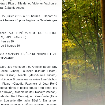
ard Picard, fille de feu Victorien Vachon et
ait à Saints-Anges.
le 27 juillet 2013 à 10 heures. Départ du
 9 heures 45 pour l’église de Saints-Anges
oléances AU FUNÉRARIUM DU CENTRE
ES, SAINTS-ANGES)
1 heures 30
r de 8 heures 30
confiée à la MAISON FUNÉRAIRE NOUVELLE VIE
NTE-MARIE.
sœurs : feu Yvonique ( feu Annette Tardif), Guy
line Gilbert), Louiselle (Claude Picard),
èle Bisson), Nicole (Marc-Aurèle Picard),
e (Léonce Brousseau); sa nièce Line Vachon
ger Picard (Claudia Faucher) et Jean-René
eaux-frères et belles-sœurs : feu Irène, feu
bert Doyon), Madeleine (feu Rosaire Vachon),
nde (feu Paul Bisson), feu Paul-Émile (Aline
on), Louisette (Bernadin Bégin), Emmanuel,
 plusieurs neveux, nièces, cousins, cousines