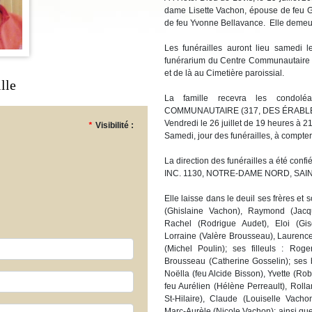
dame Lisette Vachon, épouse de feu Gér
de feu Yvonne Bellavance. Elle demeur
Les funérailles auront lieu samedi 
funérarium du Centre Communautaire à
et de là au Cimetière paroissial.
lle
La famille recevra les cond
COMMUNAUTAIRE (317, DES ÉRABL
Vendredi le 26 juillet de 19 heures à 2
*
Visibilité :
Samedi, jour des funérailles, à compte
La direction des funérailles a été 
INC. 1130, NOTRE-DAME NORD, SAI
Elle laisse dans le deuil ses frères et 
(Ghislaine Vachon), Raymond (Jacque
Rachel (Rodrigue Audet), Eloi (Gis
Lorraine (Valère Brousseau), Laurenc
(Michel Poulin); ses filleuls : Ro
Brousseau (Catherine Gosselin); ses b
Noëlla (feu Alcide Bisson), Yvette (Ro
feu Aurélien (Hélène Perreault), Rolla
St-Hilaire), Claude (Louiselle Vach
Marc-Aurèle (Nicole Vachon); ainsi que