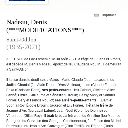
Imprimer
Nadeau, Denis
(***MODIFICATIONS***)
Saint-Odilon
(1935-2021)
Au CHSLD de Lac-Etchemin, le 30 août 2021, à l’âge de 86 ans et 5 mois,
est décédé M. Denis Nadeau, époux de feu Claudette Poulin. Il demeurait
à Saint-Odilon.
Il laisse dans le deuil
ses enfants
: Marie-Claude (Jean Lacasse), feu
Judith, Chantal (feu Alain Drouin, Yves Veilleux), Lison (Claude Fortier),
Érika (Christian Pons);
ses petits-enfants
: feu Gabriel, Olivier et Alice
Labbé; Émilie, Guillaume et Sébastien Drouin; Cassy, Vicky et Samuel
Fortier; Gary et Francis Pouliot;
ses arrière-petits-enfants
: Liam et
Sophia Roy; Élodie Drouin; Jackson et Lily Fortier
. Il était le frère
de
Jeanne d’Arc (feu Laval Labrie), Jean-Noël (Colombe Dionne) et
Véronique (Gilles Roy).
Il
était le beau-frère
de feu Ghisline (feu Maurice
Bourget), feu Gervaise (feu Georges Charbonneau), feu Éloise (feu Michel
Perreault), feu Jean d’Arc, Gonzague (Gina Tardif), feu Réjean (Doris