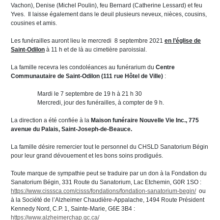
Vachon), Denise (Michel Poulin), feu Bernard (Catherine Lessard) et feu
Yves. Il laisse également dans le deuil plusieurs neveux, nièces, cousins,
cousines et amis.
Les funérailles auront lieu le mercredi 8 septembre 2021
en l’église de
Saint-Odilon
à 11 h et de là au cimetière paroissial.
La famille recevra les condoléances au funérarium du
Centre
Communautaire de Saint-Odilon (111 rue Hôtel de Ville)
:
Mardi le 7 septembre de 19 h à 21 h 30
Mercredi, jour des funérailles, à compter de 9 h.
La direction a été confiée à la
Maison funéraire Nouvelle Vie Inc., 775
avenue du Palais, Saint-Joseph-de-Beauce.
La famille désire remercier tout le personnel du CHSLD Sanatorium Bégin
pour leur grand dévouement et les bons soins prodigués.
Toute marque de sympathie peut se traduire par un don à la Fondation du
Sanatorium Bégin, 331 Route du Sanatorium, Lac Etchemin, G0R 1SO :
https://www.cisssca.com/cisss/fondations/fondation-sanatorium-begin/
ou
à la Société de l’Alzheimer Chaudière-Appalache, 1494 Route Président
Kennedy Nord, C.P. 1, Sainte-Marie, G6E 3B4 :
https://www.alzheimerchap.qc.ca/