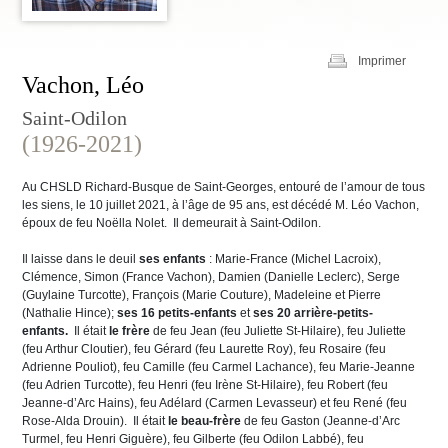
Imprimer
Vachon, Léo
Saint-Odilon
(1926-2021)
Au CHSLD Richard-Busque de Saint-Georges, entouré de l’amour de tous
les siens, le 10 juillet 2021, à l’âge de 95 ans, est décédé M. Léo Vachon,
époux de feu Noëlla Nolet. Il demeurait à Saint-Odilon.
Il laisse dans le deuil
ses enfants
: Marie-France (Michel Lacroix),
Clémence, Simon (France Vachon), Damien (Danielle Leclerc), Serge
(Guylaine Turcotte), François (Marie Couture), Madeleine et Pierre
(Nathalie Hince);
ses 16 petits-enfants
et
ses 20 arrière-petits-
enfants.
Il était
le frère
de feu Jean (feu Juliette St-Hilaire), feu Juliette
(feu Arthur Cloutier), feu Gérard (feu Laurette Roy), feu Rosaire (feu
Adrienne Pouliot), feu Camille (feu Carmel Lachance), feu Marie-Jeanne
(feu Adrien Turcotte), feu Henri (feu Irène St-Hilaire), feu Robert (feu
Jeanne-d’Arc Hains), feu Adélard (Carmen Levasseur) et feu René (feu
Rose-Alda Drouin). Il était
le beau-frère
de feu Gaston (Jeanne-d’Arc
Turmel, feu Henri Giguère), feu Gilberte (feu Odilon Labbé), feu