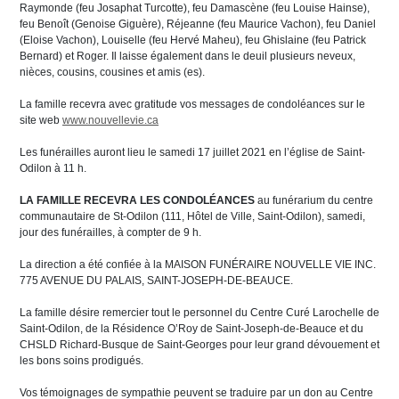
Raymonde (feu Josaphat Turcotte), feu Damascène (feu Louise Hainse),
feu Benoît (Genoise Giguère), Réjeanne (feu Maurice Vachon), feu Daniel
(Eloise Vachon), Louiselle (feu Hervé Maheu), feu Ghislaine (feu Patrick
Bernard) et Roger. Il laisse également dans le deuil plusieurs neveux,
nièces, cousins, cousines et amis (es).
La famille recevra avec gratitude vos messages de condoléances sur le
site web
www.nouvellevie.ca
Les funérailles auront lieu le samedi 17 juillet 2021 en l’église de Saint-
Odilon à 11 h.
LA FAMILLE RECEVRA LES CONDOLÉANCES
au funérarium du centre
communautaire de St-Odilon (111, Hôtel de Ville, Saint-Odilon), samedi,
jour des funérailles, à compter de 9 h.
La direction a été confiée à la MAISON FUNÉRAIRE NOUVELLE VIE INC.
775 AVENUE DU PALAIS, SAINT-JOSEPH-DE-BEAUCE.
La famille désire remercier tout le personnel du Centre Curé Larochelle de
Saint-Odilon, de la Résidence O’Roy de Saint-Joseph-de-Beauce et du
CHSLD Richard-Busque de Saint-Georges pour leur grand dévouement et
les bons soins prodigués.
Vos témoignages de sympathie peuvent se traduire par un don au Centre