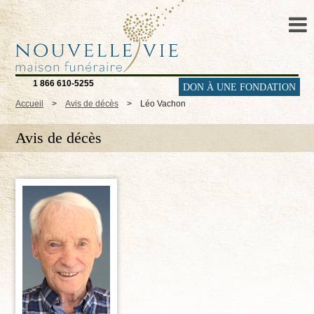
1 866 610-5255
DON À UNE FONDATION
Accueil
>
Avis de décès
>
Léo Vachon
Avis de décès