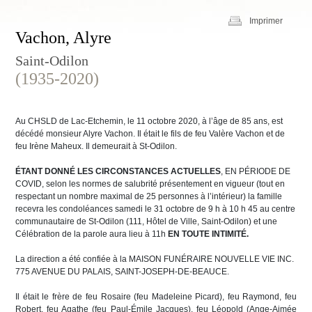
Imprimer
Vachon, Alyre
Saint-Odilon
(1935-2020)
Au CHSLD de Lac-Etchemin, le 11 octobre 2020, à l’âge de 85 ans, est
décédé monsieur Alyre Vachon. Il était le fils de feu Valère Vachon et de
feu Irène Maheux. Il demeurait à St-Odilon.
ÉTANT DONNÉ LES CIRCONSTANCES ACTUELLES
, EN PÉRIODE DE
COVID, selon les normes de salubrité présentement en vigueur (tout en
respectant un nombre maximal de 25 personnes à l’intérieur) la famille
recevra les condoléances samedi le 31 octobre de 9 h à 10 h 45 au centre
communautaire de St-Odilon (111, Hôtel de Ville, Saint-Odilon) et une
Célébration de la parole aura lieu à 11h
EN TOUTE INTIMITÉ.
La direction a été confiée à la MAISON FUNÉRAIRE NOUVELLE VIE INC.
775 AVENUE DU PALAIS, SAINT-JOSEPH-DE-BEAUCE.
Il était le frère de feu Rosaire (feu Madeleine Picard), feu Raymond, feu
Robert, feu Agathe (feu Paul-Émile Jacques), feu Léopold (Ange-Aimée