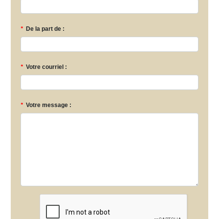
*
De la part de :
*
Votre courriel :
*
Votre message :