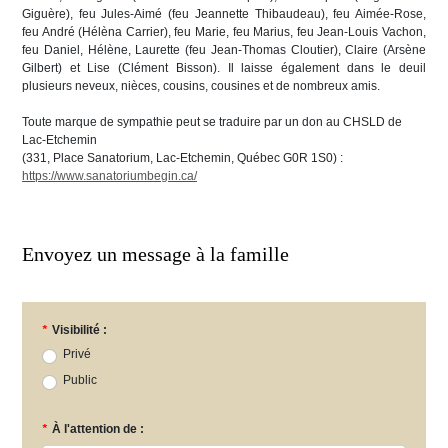
Giguère), feu Jules-Aimé (feu Jeannette Thibaudeau), feu Aimée-Rose,
feu André (Hélèna Carrier), feu Marie, feu Marius, feu Jean-Louis Vachon,
feu Daniel, Hélène, Laurette (feu Jean-Thomas Cloutier), Claire (Arsène
Gilbert) et Lise (Clément Bisson). Il laisse également dans le deuil
plusieurs neveux, nièces, cousins, cousines et de nombreux amis.
Toute marque de sympathie peut se traduire par un don au CHSLD de
Lac-Etchemin
(331, Place Sanatorium, Lac-Etchemin, Québec G0R 1S0) :
https://www.sanatoriumbegin.ca/
Envoyez un message à la famille
*
Visibilité :
Privé
Public
*
À l'attention de :