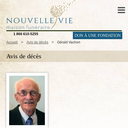
1 866 610-5255
DON À UNE FONDATION
Accueil
>
Avis de décès
>
Gérald Vachon
Avis de décès