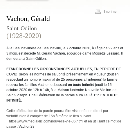
Imprimer
Vachon, Gérald
Saint-Odilon
(1928-2020)
À la Beaucevilloise de Beauceville, le 7 octobre 2020, à l’âge de 92 ans et
3 mois, est décédé M. Gérald Vachon, époux de dame Moïsette Lessard. Il
demeurait à Saint-Odilon.
ÉTANT DONNÉ LES CIRCONSTANCES ACTUELLES
, EN PÉRIODE DE
COVID, selon les normes de salubrité présentement en vigueur (tout en
respectant un nombre maximal de 25 personnes à l’intérieur) la famille
recevra les familles Vachon et Lessard
en toute intimité
jeudi le 15
octobre 2020 de 12h à 14h, à la Maison funéraire Nouvelle Vie inc. de
Saint-Joseph. Une Célébration de la parole aura lieu à 15h
EN TOUTE
INTIMITÉ.
Cette célébration de la parole pourra être visionnée en direct par
webdiffusion à compter de 15h à même le lien suivant
:
https://www.mediaklic.com/nouvelle-vie-36.html
et en utilisant ce mot de
passe :
Vachon28