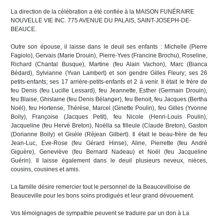
La direction de la célébration a été confiée à la MAISON FUNÉRAIRE
NOUVELLE VIE INC. 775 AVENUE DU PALAIS, SAINT-JOSEPH-DE-
BEAUCE.
Outre son épouse, il laisse dans le deuil ses enfants : Michelle (Pierre
Fagiolo), Gervais (Marie Drouin), Pierre-Yves (Francine Brochu), Roseline,
Richard (Chantal Busque), Martine (feu Alain Vachon), Marc (Bianca
Bédard), Sylvianne (Yvan Lambert) et son gendre Gilles Fleury; ses 26
petits-enfants; ses 17 arrière-petits-enfants et 2 à venir. Il était le frère de
feu Denis (feu Lucille Lessard), feu Jeannette, Esther (Germain Drouin),
feu Blaise, Ghislaine (feu Denis Bélanger), feu Benoit, feu Jacques (Bertha
Noël), feu Hortense, Thérèse, Marcel (Ginette Poulin), feu Gilles (Yvonne
Boily), Françoise (Jacques Petit), feu Nicole (Henri-Louis Poulin),
Jacqueline (feu Hervé Breton), Noëlla sa filleule (Claude Breton), Gaston
(Dorianne Boily) et Gisèle (Réjean Gilbert). Il était le beau-frère de feu
Jean-Luc, Eve-Rose (feu Gérard Hinse), Aline, Pierrette (feu André
Giguère), Geneviève (feu Bernard Nadeau) et Noël (feu Jacqueline
Guérin). Il laisse également dans le deuil plusieurs neveux, nièces,
cousins, cousines et amis.
La famille désire remercier tout le personnel de la Beaucevilloise de
Beauceville pour les bons soins prodigués et leur grand dévouement.
Vos témoignages de sympathie peuvent se traduire par un don à La