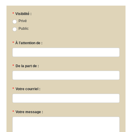
*
Visibilité :
Privé
Public
*
À l'attention de :
*
De la part de :
*
Votre courriel :
*
Votre message :