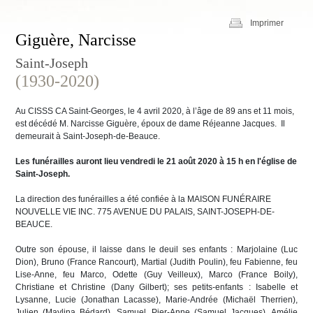
Imprimer
Giguère, Narcisse
Saint-Joseph
(1930-2020)
Au CISSS CA Saint-Georges, le 4 avril 2020, à l’âge de 89 ans et 11 mois,
est décédé M. Narcisse Giguère, époux de dame Réjeanne Jacques. Il
demeurait à Saint-Joseph-de-Beauce.
Les funérailles auront lieu vendredi le 21 août 2020 à 15 h en l'église de
Saint-Joseph.
La direction des funérailles a été confiée à la MAISON FUNÉRAIRE
NOUVELLE VIE INC. 775 AVENUE DU PALAIS, SAINT-JOSEPH-DE-
BEAUCE.
Outre son épouse, il laisse dans le deuil ses enfants : Marjolaine (Luc
Dion), Bruno (France Rancourt), Martial (Judith Poulin), feu Fabienne, feu
Lise-Anne, feu Marco, Odette (Guy Veilleux), Marco (France Boily),
Christiane et Christine (Dany Gilbert); ses petits-enfants : Isabelle et
Lysanne, Lucie (Jonathan Lacasse), Marie-Andrée (Michaël Therrien),
Julien (Maylina Bédard), Samuel, Pier-Anne (Samuel Jacques), Amélie