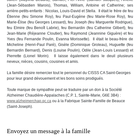
(Jean-Sébastien Marois), Thomas, William, Antoine et Catherine; ses
arrière-petits-enfants : Nicolas, Louis-David et Stella. Il était le frère de feu
Étienne (feu Simone Roy), feu Paul-Eugène (feu Marie-Rose Roy), feu
Marie-Élise (feu Georges Lessard), feu Joseph (feu Marguerite Rodrigue),
feu Elmire (feu Benoît Labrie), feu Bernardin (feu Catherine Gilbert), feu
Jean-Marie (Réjeanne Cloutier), feu Raymond (Jeannine Giguère) et feu
Yves (feu Fernande Poulin, Evanna Morissette). Il était le beau-frère de
Micheline (Henri-Paul Paré), Gisèle (Dominique Groleau), Huguette (feu
Bernardin Bernard), Denis (Louise Poulin), Odile (Jean-Louis Lessard) et
Pierrette (Lionel Morin). Il laisse également dans le deuil plusieurs
neveux, nièces, cousins, cousines et amis.
La famille désire remercier tout le personnel du CISSS CA Saint-Georges
pour leur grand dévouement et les bons soins prodigués.
Toute marque de sympathie peut se traduire par un don à la Société
Alzheimer Chaudière-Appalaches (C.P. 1, Sainte-Marie, G6E 3B4) :
www.alzheimerchap.qc.ca
ou à la Fabrique Sainte-Famille de Beauce
(Saint-Joseph).
Envoyez un message à la famille