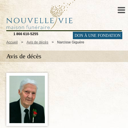
1 866 610-5255
DON À UNE FONDATION
Accueil
>
Avis de décès
>
Narcisse Giguère
Avis de décès